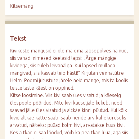
d
Kitsemäng
e
Tekst
Kivikeste mängusid ei ole ma oma lapsepõlves näinud,
siis vanad inimesed keelasid lapsi: „Ärge mängige
kividega, siis tuleb leivanälga. Kui lapsed mullaga
mängivad, siis kasvab leib hästi!“ Kirjutan vennatütre
Helmi Poomi jutustuse järele neid mänge, mis ta koolis
teiste laste käest on õppinud.
Kitse loosimine. Viis kivi saab üles visatud ja käeselg
ülespoole pöördud. Mitu kivi käeseljale kukub, need
saavad jälle üles visatud ja altkäe kinni püütud. Kui kõik
kivid altkäe kätte saab, saab nende arv kahekordseks
arvatud, näiteks: püüad kolm kivi, arvatakse kuus kivi.
Kes altkäe ei saa löödud, võib ka pealtkäe lüüa, aga siis