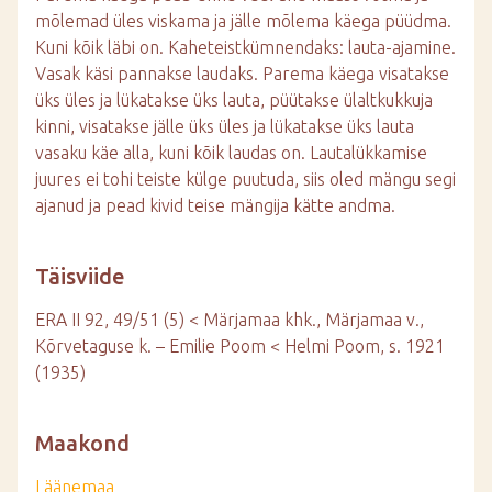
mõlemad üles viskama ja jälle mõlema käega püüdma.
Kuni kõik läbi on. Kaheteistkümnendaks: lauta-ajamine.
Vasak käsi pannakse laudaks. Parema käega visatakse
üks üles ja lükatakse üks lauta, püütakse ülaltkukkuja
kinni, visatakse jälle üks üles ja lükatakse üks lauta
vasaku käe alla, kuni kõik laudas on. Lautalükkamise
juures ei tohi teiste külge puutuda, siis oled mängu segi
ajanud ja pead kivid teise mängija kätte andma.
Täisviide
ERA II 92, 49/51 (5) < Märjamaa khk., Märjamaa v.,
Kõrvetaguse k. – Emilie Poom < Helmi Poom, s. 1921
(1935)
Maakond
Läänemaa