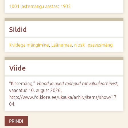
1001 lastemängu aastast 1935
Sildid
kividega mängimine
,
Läänemaa
,
nipski
,
osavusmäng
Viide
“Kitsemäng,”
Vanad ja uued mängud rahvaluulearhiivist
,
vaadatud 10. august 2026,
http://www.folklore.ee/ukauka/arhiiv/items/show/17
04
.
PRINDI