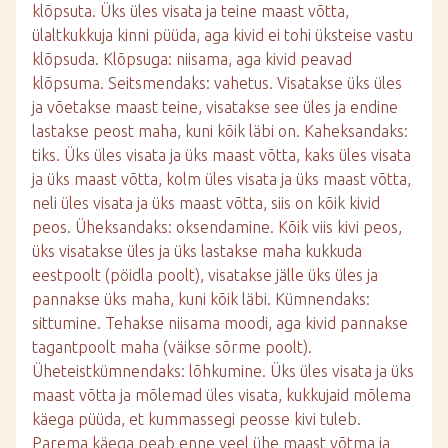
klõpsuta. Üks üles visata ja teine maast võtta,
ülaltkukkuja kinni püüda, aga kivid ei tohi üksteise vastu
klõpsuda. Klõpsuga: niisama, aga kivid peavad
klõpsuma. Seitsmendaks: vahetus. Visatakse üks üles
ja võetakse maast teine, visatakse see üles ja endine
lastakse peost maha, kuni kõik läbi on. Kaheksandaks:
tiks. Üks üles visata ja üks maast võtta, kaks üles visata
ja üks maast võtta, kolm üles visata ja üks maast võtta,
neli üles visata ja üks maast võtta, siis on kõik kivid
peos. Üheksandaks: oksendamine. Kõik viis kivi peos,
üks visatakse üles ja üks lastakse maha kukkuda
eestpoolt (pöidla poolt), visatakse jälle üks üles ja
pannakse üks maha, kuni kõik läbi. Kümnendaks:
sittumine. Tehakse niisama moodi, aga kivid pannakse
tagantpoolt maha (väikse sõrme poolt).
Üheteistkümnendaks: lõhkumine. Üks üles visata ja üks
maast võtta ja mõlemad üles visata, kukkujaid mõlema
käega püüda, et kummassegi peosse kivi tuleb.
Parema käega peab enne veel ühe maast võtma ja