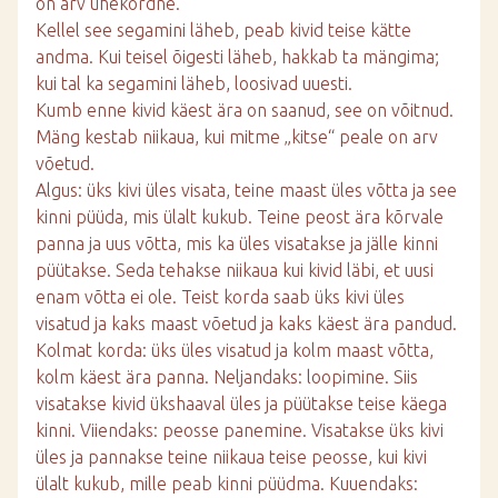
on arv ühekordne.
Kellel see segamini läheb, peab kivid teise kätte
andma. Kui teisel õigesti läheb, hakkab ta mängima;
kui tal ka segamini läheb, loosivad uuesti.
Kumb enne kivid käest ära on saanud, see on võitnud.
Mäng kestab niikaua, kui mitme „kitse“ peale on arv
võetud.
Algus: üks kivi üles visata, teine maast üles võtta ja see
kinni püüda, mis ülalt kukub. Teine peost ära kõrvale
panna ja uus võtta, mis ka üles visatakse ja jälle kinni
püütakse. Seda tehakse niikaua kui kivid läbi, et uusi
enam võtta ei ole. Teist korda saab üks kivi üles
visatud ja kaks maast võetud ja kaks käest ära pandud.
Kolmat korda: üks üles visatud ja kolm maast võtta,
kolm käest ära panna. Neljandaks: loopimine. Siis
visatakse kivid ükshaaval üles ja püütakse teise käega
kinni. Viiendaks: peosse panemine. Visatakse üks kivi
üles ja pannakse teine niikaua teise peosse, kui kivi
ülalt kukub, mille peab kinni püüdma. Kuuendaks: