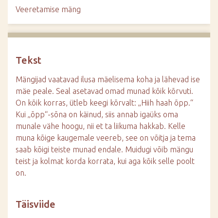
d
Veeretamise mäng
e
Tekst
Mängijad vaatavad ilusa mäelisema koha ja lähevad ise
mäe peale. Seal asetavad omad munad kõik kõrvuti.
On kõik korras, ütleb keegi kõrvalt: „Hiih haah õpp.“
Kui „õpp“-sõna on käinud, siis annab igaüks oma
munale vähe hoogu, nii et ta liikuma hakkab. Kelle
muna kõige kaugemale veereb, see on võitja ja tema
saab kõigi teiste munad endale. Muidugi võib mängu
teist ja kolmat korda korrata, kui aga kõik selle poolt
on.
Täisviide