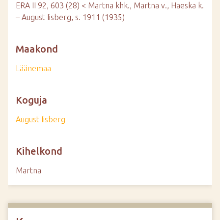
ERA II 92, 603 (28) < Martna khk., Martna v., Haeska k.
– August Iisberg, s. 1911 (1935)
Maakond
Läänemaa
Koguja
August Iisberg
Kihelkond
Martna