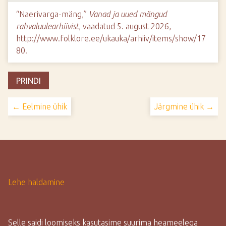
“Naerivarga-mäng,”
Vanad ja uued mängud
rahvaluulearhiivist
, vaadatud 5. august 2026,
http://www.folklore.ee/ukauka/arhiiv/items/show/17
80
.
PRINDI
← Eelmine ühik
Järgmine ühik →
Lehe haldamine
Selle saidi loomiseks kasutasime suurima heameelega