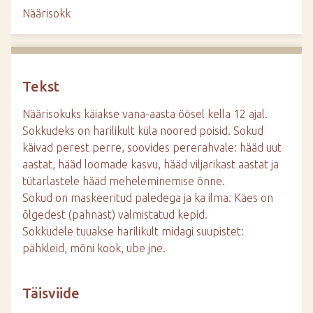
d
Näärisokk
e
Tekst
Näärisokuks käiakse vana-aasta öösel kella 12 ajal.
Sokkudeks on harilikult küla noored poisid. Sokud
käivad perest perre, soovides pererahvale: hääd uut
aastat, hääd loomade kasvu, hääd viljarikast aastat ja
tütarlastele hääd meheleminemise õnne.
Sokud on maskeeritud paledega ja ka ilma. Käes on
õlgedest (pahnast) valmistatud kepid.
Sokkudele tuuakse harilikult midagi suupistet:
pähkleid, mõni kook, ube jne.
Täisviide