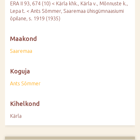
ERA II 93, 674 (10) < Kärla khk., Kärla v., Mõnnuste k.,
Lepa t. < Ants Sõmmer, Saaremaa ühisgümnaasiumi
õpilane, s. 1919 (1935)
Maakond
Saaremaa
Koguja
Ants Sõmmer
Kihelkond
Kärla