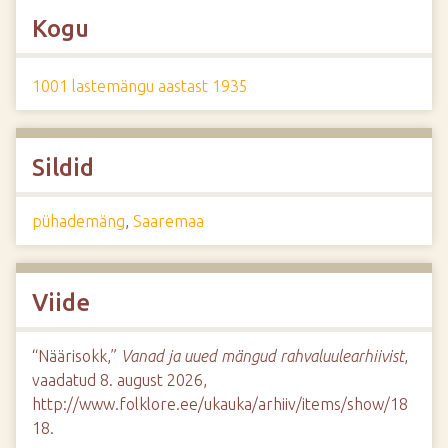
Kogu
1001 lastemängu aastast 1935
Sildid
pühademäng
,
Saaremaa
Viide
“Näärisokk,”
Vanad ja uued mängud rahvaluulearhiivist
,
vaadatud 8. august 2026,
http://www.folklore.ee/ukauka/arhiiv/items/show/18
18
.