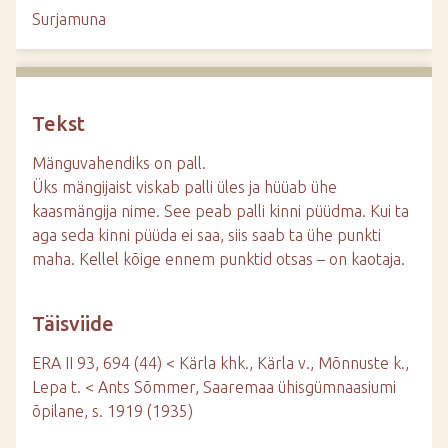
d
Surjamuna
e
Tekst
Mänguvahendiks on pall.
Üks mängijaist viskab palli üles ja hüüab ühe
kaasmängija nime. See peab palli kinni püüdma. Kui ta
aga seda kinni püüda ei saa, siis saab ta ühe punkti
maha. Kellel kõige ennem punktid otsas – on kaotaja.
Täisviide
ERA II 93, 694 (44) < Kärla khk., Kärla v., Mõnnuste k.,
Lepa t. < Ants Sõmmer, Saaremaa ühisgümnaasiumi
õpilane, s. 1919 (1935)