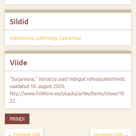
Sildid
mädamuna
,
pallimäng
,
Saaremaa
Viide
“Surjamuna,”
Vanad ja uued mängud rahvaluulearhiivist
,
vaadatud 10. august 2026,
http://www.folklore.ee/ukauka/arhiiv/items/show/18
22
.
PRINDI
← Eelmine ühik
Järgmine ühik →