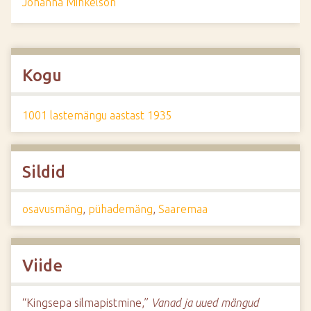
Johanna Mihkelson
Kogu
1001 lastemängu aastast 1935
Sildid
osavusmäng
,
pühademäng
,
Saaremaa
Viide
“Kingsepa silmapistmine,”
Vanad ja uued mängud