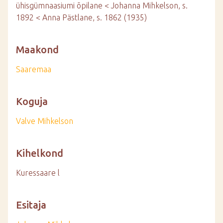
ühisgümnaasiumi õpilane < Johanna Mihkelson, s.
1892 < Anna Pästlane, s. 1862 (1935)
Maakond
Saaremaa
Koguja
Valve Mihkelson
Kihelkond
Kuressaare l
Esitaja