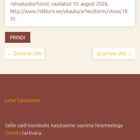
rahvaluulearhiivist
, vaadatud 10. august 2026,
http://www.folklore.ee/ukauka/arhiiv/items/show/18
35
.
PRINDI
← Eelmine ühik
Järgmine ühik →
Lehe haldamine
Selle saidi loomiseks kasutasime suurima heameelega
Omeka
tarkvara.