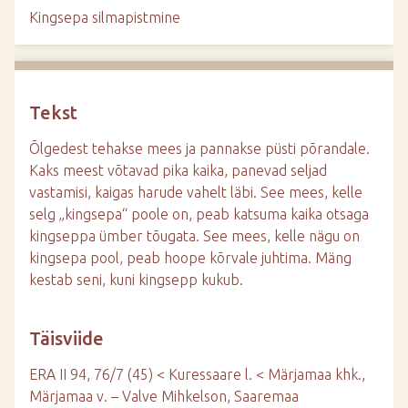
d
Kingsepa silmapistmine
e
Tekst
Õlgedest tehakse mees ja pannakse püsti põrandale.
Kaks meest võtavad pika kaika, panevad seljad
vastamisi, kaigas harude vahelt läbi. See mees, kelle
selg „kingsepa“ poole on, peab katsuma kaika otsaga
kingseppa ümber tõugata. See mees, kelle nägu on
kingsepa pool, peab hoope kõrvale juhtima. Mäng
kestab seni, kuni kingsepp kukub.
Täisviide
ERA II 94, 76/7 (45) < Kuressaare l. < Märjamaa khk.,
Märjamaa v. – Valve Mihkelson, Saaremaa