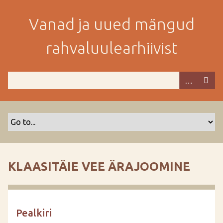
M
i
Vanad ja uued mängud
n
e
rahvaluulearhiivist
p
e
a
m
i
s
e
s
i
s
KLAASITÄIE VEE ÄRAJOOMINE
u
j
u
u
Pealkiri
r