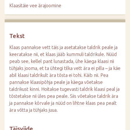
d
Klaasitäie vee ärajoomine
e
Tekst
Klaas pannakse vett täis ja asetatakse taldrik peale ja
keeratakse nii, et klaas jääb kummuli taldrikule. Nüüd
peab see, kellel pant lunastada, ühe käega klaasi nii
tühjaks jooma, et ta ühtegi tilka vett ära ei pilla – ja käe
abil klaasi taldrikult ära tõsta ei tohi. Käib nii. Pea
pannakse klaasipõhja peale ja käega võetakse
taldrikust kinni. Hoitakse tugevasti taldrik klaasi peal ja
tõstetakse nii üles pea peale. Siis võetakse taldrik ära
ja pannakse kõrvale ja nüüd on lihtne klaas pea pealt
ära võtta ja tühjaks juua.
Täisviide