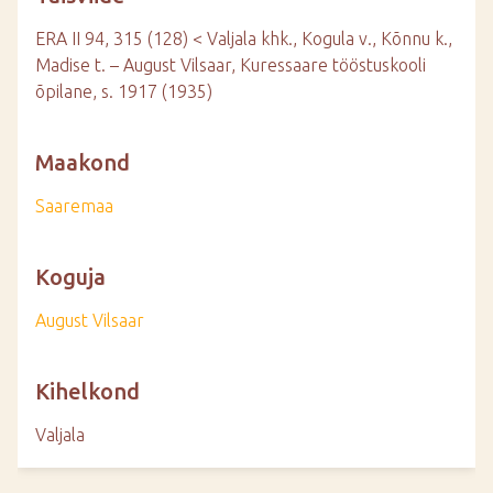
ERA II 94, 315 (128) < Valjala khk., Kogula v., Kõnnu k.,
Madise t. – August Vilsaar, Kuressaare tööstuskooli
õpilane, s. 1917 (1935)
Maakond
Saaremaa
Koguja
August Vilsaar
Kihelkond
Valjala