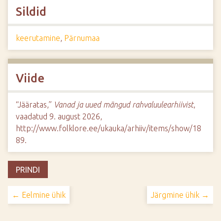
Sildid
keerutamine
,
Pärnumaa
Viide
“Jääratas,”
Vanad ja uued mängud rahvaluulearhiivist
,
vaadatud 9. august 2026,
http://www.folklore.ee/ukauka/arhiiv/items/show/18
89
.
PRINDI
← Eelmine ühik
Järgmine ühik →