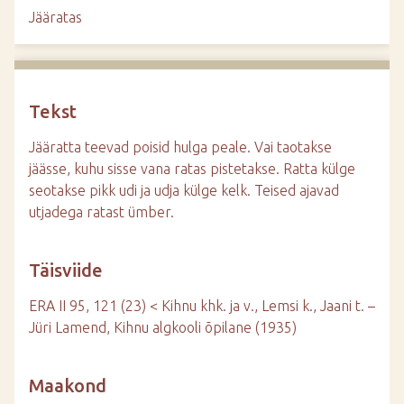
d
Jääratas
e
Tekst
Jääratta teevad poisid hulga peale. Vai taotakse
jäässe, kuhu sisse vana ratas pistetakse. Ratta külge
seotakse pikk udi ja udja külge kelk. Teised ajavad
utjadega ratast ümber.
Täisviide
ERA II 95, 121 (23) < Kihnu khk. ja v., Lemsi k., Jaani t. –
Jüri Lamend, Kihnu algkooli õpilane (1935)
Maakond