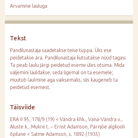
d
Arvamine lauluga
e
Tekst
Pandilunastaja saadetakse teise tuppa. Üks ese
peidetakse ära. Pandilunastaja kutsutakse nüüd tagasi.
Ta peab laulu järgi peidetud eseme üles otsima. Mida
valjemini lauldakse, seda ligemal on ta esemele;
muutub laulmine aga vaiksemaks, siis kaugeneb ta
peidetud esemest.
Täisviide
ERA II 95, 178/9 (19) < Vändra khk., Vana-Vändra v.,
Aluste k., Mukre t. – Ernst Adamson, Pärnjõe algkooli
õpilane < Salme Adamson, s. 1892 (1935)