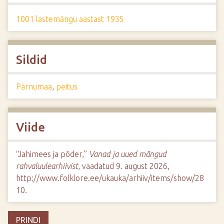
1001 lastemängu aastast 1935
Sildid
Pärnumaa
,
peitus
Viide
“Jahimees ja põder,”
Vanad ja uued mängud
rahvaluulearhiivist
, vaadatud 9. august 2026,
http://www.folklore.ee/ukauka/arhiiv/items/show/28
10
.
PRINDI