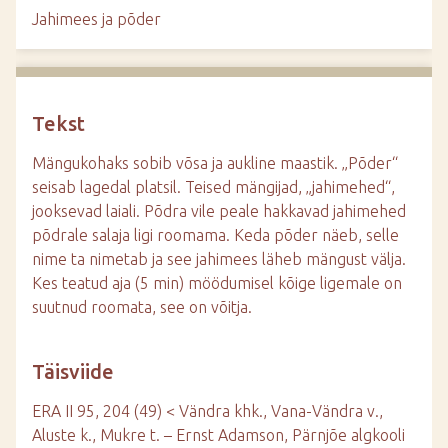
d
Jahimees ja põder
e
Tekst
Mängukohaks sobib võsa ja aukline maastik. „Põder“
seisab lagedal platsil. Teised mängijad, „jahimehed“,
jooksevad laiali. Põdra vile peale hakkavad jahimehed
põdrale salaja ligi roomama. Keda põder näeb, selle
nime ta nimetab ja see jahimees läheb mängust välja.
Kes teatud aja (5 min) möödumisel kõige ligemale on
suutnud roomata, see on võitja.
Täisviide
ERA II 95, 204 (49) < Vändra khk., Vana-Vändra v.,
Aluste k., Mukre t. – Ernst Adamson, Pärnjõe algkooli