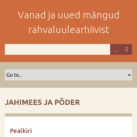
M
i
Vanad ja uued mängud
n
e
rahvaluulearhiivist
p
e
a
m
i
s
e
s
i
s
JAHIMEES JA PÕDER
u
j
u
u
Pealkiri
r