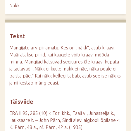
d
Näkk
e
Tekst
Mängijate arv piiramatu. Kes on „näkk“, asub kraavi.
Määratakse piirid, kui kaugele võib kraavi mööda
minna. Mängijad katsuvad seejuures üle kraavi hüpata
ja laulavad: „Näkk ei kuule, näkk ei näe, näka peale ei
paista päe!“ Kui näkk kellegi tabab, asub see ise näkiks
ja nii kestab mäng edasi.
Täisviide
ERA II 95, 285 (10) < Tori khk., Taali v., Juhasselja k.,
Lauksaare t. – John Pärn, Sindi alevi algkooli õpilane <
K. Pärn, 48 a., M. Pärn, 42 a. (1935)