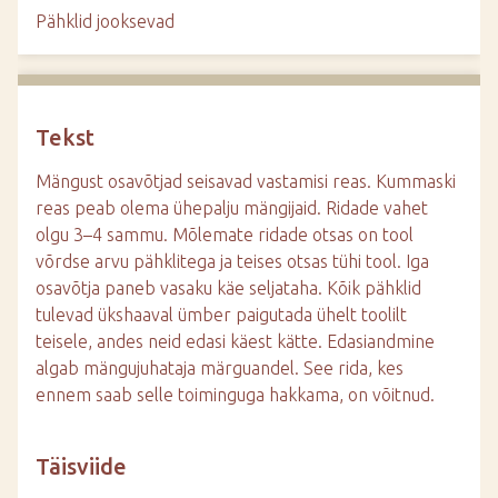
d
Pähklid jooksevad
e
Tekst
Mängust osavõtjad seisavad vastamisi reas. Kummaski
reas peab olema ühepalju mängijaid. Ridade vahet
olgu 3–4 sammu. Mõlemate ridade otsas on tool
võrdse arvu pähklitega ja teises otsas tühi tool. Iga
osavõtja paneb vasaku käe seljataha. Kõik pähklid
tulevad ükshaaval ümber paigutada ühelt toolilt
teisele, andes neid edasi käest kätte. Edasiandmine
algab mängujuhataja märguandel. See rida, kes
ennem saab selle toiminguga hakkama, on võitnud.
Täisviide