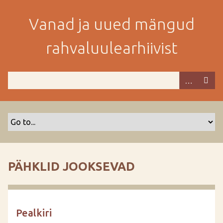
M
i
Vanad ja uued mängud
n
e
rahvaluulearhiivist
p
e
a
m
i
s
e
s
i
s
PÄHKLID JOOKSEVAD
u
j
u
u
Pealkiri
r