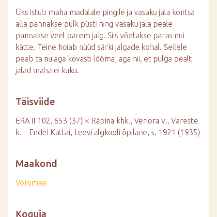
Üks istub maha madalale pingile ja vasaku jala kontsa
alla pannakse pulk püsti ning vasaku jala peale
pannakse veel parem jalg. Siis võetakse paras nui
kätte. Teine hoiab nüüd särki jalgade kohal. Sellele
peab ta nuiaga kõvasti lööma, aga nii, et pulga pealt
jalad maha ei kuku.
Täisviide
ERA II 102, 653 (37) < Räpina khk., Veriora v., Vareste
k. – Endel Kattai, Leevi algkooli õpilane, s. 1921 (1935)
Maakond
Võrumaa
Koguja