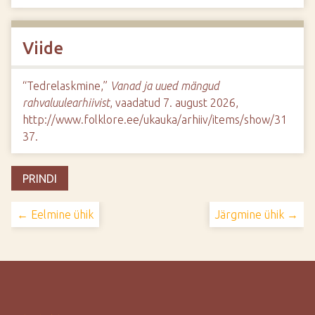
Viide
“Tedrelaskmine,”
Vanad ja uued mängud
rahvaluulearhiivist
, vaadatud 7. august 2026,
http://www.folklore.ee/ukauka/arhiiv/items/show/31
37
.
PRINDI
← Eelmine ühik
Järgmine ühik →