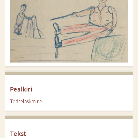
d
e
Pealkiri
Tedrelaskmine
Tekst