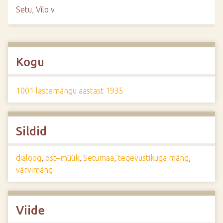
Setu, Vilo v
Kogu
1001 lastemängu aastast 1935
Sildid
dialoog
,
ost–müük
,
Setumaa
,
tegevustikuga mäng
,
värvimäng
Viide