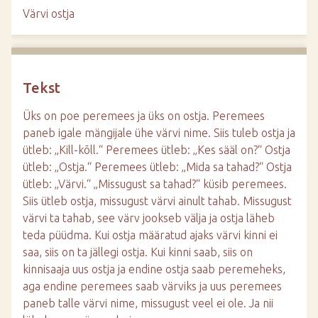
d
Värvi ostja
e
Tekst
Üks on poe peremees ja üks on ostja. Peremees
paneb igale mängijale ühe värvi nime. Siis tuleb ostja ja
ütleb: „Kill-kõll.“ Peremees ütleb: „Kes sääl on?“ Ostja
ütleb: „Ostja.“ Peremees ütleb: „Mida sa tahad?“ Ostja
ütleb: „Värvi.“ „Missugust sa tahad?“ küsib peremees.
Siis ütleb ostja, missugust värvi ainult tahab. Missugust
värvi ta tahab, see värv jookseb välja ja ostja läheb
teda püüdma. Kui ostja määratud ajaks värvi kinni ei
saa, siis on ta jällegi ostja. Kui kinni saab, siis on
kinnisaaja uus ostja ja endine ostja saab peremeheks,
aga endine peremees saab värviks ja uus peremees
paneb talle värvi nime, missugust veel ei ole. Ja nii