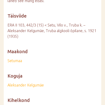
läheb see mäng edasi.
Täisviide
ERA II 103, 442/3 (15) < Setu, Vilo v., Truba k. –
Aleksander Kelgumäe, Truba algkooli õpilane, s. 1921
(1935)
Maakond
Setumaa
Koguja
Aleksander Kelgumäe
Kihelkond