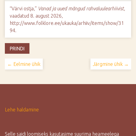
“Värvi ostja,”
Vanad ja uued mängud rahvaluulearhiivist
,
vaadatud 8. august 2026,
http://www.folklore.ee/ukauka/arhiiv/items/show/31
94
.
PRINDI
← Eelmine ühik
Järgmine ühik →
Lehe haldamine
Selle saidi loomiseks kasutasime suurima heameelega