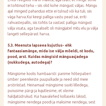
ei tohtinud teha – siis olid kohe mängust väljas. Mängu
ajal mingeid pahandusi ette ei tulnud või kui tuli, siis
väga harva.Kui keegi palliga vastu pead sai, eriti
rahvastepallis, siis tohtis ta vastast palliga mängust
välja visata, aga tavaliselt oli mängijatel mitu elu ja välja
langeti sellepärast harva.
5.3. Meenuta lapseea kujutlus- ehk
fantaasiamänge, mida ise välja mõeldi, nt kodu,
pood, arst. Kuidas mängisid mänguasjadega
(nukkudega, autodega)?
Mängisime koolis hambaarsti: panime hõbepaberi
ümber peenikeste puupulkade ja need olid meie
arstiriistad. Heinamaal mängisime suviti lilledega,
punusime pärgi ja kujutlesime, et oleme
haldjatüdrukud. Kui haavalehed kollaseks läksid,
mängisime nendega poodi ja maksime nendega, sest