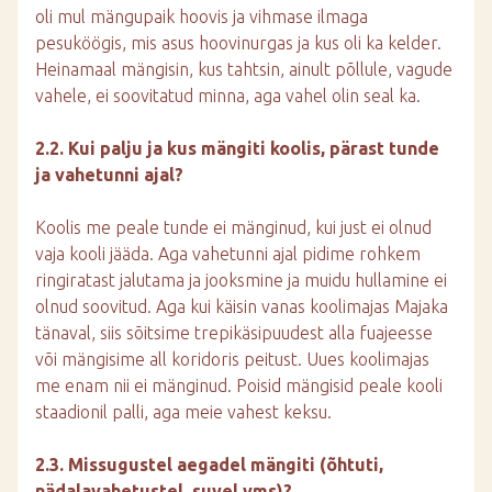
oli mul mängupaik hoovis ja vihmase ilmaga
pesuköögis, mis asus hoovinurgas ja kus oli ka kelder.
Heinamaal mängisin, kus tahtsin, ainult põllule, vagude
vahele, ei soovitatud minna, aga vahel olin seal ka.
2.2. Kui palju ja kus mängiti koolis, pärast tunde
ja vahetunni ajal?
Koolis me peale tunde ei mänginud, kui just ei olnud
vaja kooli jääda. Aga vahetunni ajal pidime rohkem
ringiratast jalutama ja jooksmine ja muidu hullamine ei
olnud soovitud. Aga kui käisin vanas koolimajas Majaka
tänaval, siis sõitsime trepikäsipuudest alla fuajeesse
või mängisime all koridoris peitust. Uues koolimajas
me enam nii ei mänginud. Poisid mängisid peale kooli
staadionil palli, aga meie vahest keksu.
2.3. Missugustel aegadel mängiti (õhtuti,
nädalavahetustel, suvel vms)?