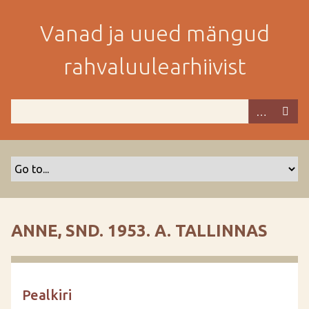
M
i
Vanad ja uued mängud
n
e
rahvaluulearhiivist
p
e
a
m
i
s
e
s
i
s
ANNE, SND. 1953. A. TALLINNAS
u
j
u
u
Pealkiri
r