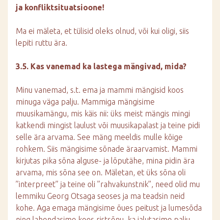
ja konfliktsituatsioone!
Ma ei mäleta, et tülisid oleks olnud, või kui oligi, siis
lepiti ruttu ära.
3.5. Kas vanemad ka lastega mängivad, mida?
Minu vanemad, s.t. ema ja mammi mängisid koos
minuga väga palju. Mammiga mängisime
muusikamängu, mis käis nii: üks meist mängis mingi
katkendi mingist laulust või muusikapalast ja teine pidi
selle ära arvama. See mäng meeldis mulle kõige
rohkem. Siis mängisime sõnade äraarvamist. Mammi
kirjutas pika sõna alguse- ja lõputähe, mina pidin ära
arvama, mis sõna see on. Mäletan, et üks sõna oli
”interpreet” ja teine oli ”rahvakunstnik”, need olid mu
lemmiku Georg Otsaga seoses ja ma teadsin neid
kohe. Aga emaga mängisime õues peitust ja lumesõda
ning lahendasime koos ristsõnu, ka jalutasime palju