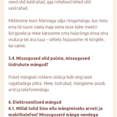
need olid kuldrahad, aga rohelised lehed olid
vaskrahad.
Mõtlesime koos Marinaga välja rõngamängu, kus minu
ema lõi suure naela maja seina sisse kahe meetri
kõrgusele ja meie katsusime oma hularõnga sinna otsa
visata ja siis ära tuua – selleks hüppasime nii kõrgele,
kui saime.
5.4. Missugused olid poiste, missugused
tüdrukute mängud?
Poisid mängisid rohkem sõda ja kulli ning lasid
ragulkadega pihta. Meie, tüdrukud, mängisime poodi,
arsti ja telefonimängu.
6. Elektroonilised mängud
6.1. Millal tulid Sinu ellu mängimiseks arvuti ja
mobiiltelefon? Missuguseid mänge nendega