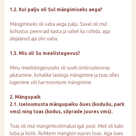
1.2. Kui palju oli Sul mängimiseks aega?
Mängimiseks oli vaba aega palju. Suvel oli mul
kohustus peenraid kasta ja vahel ka rohida, aga
ülejäänud aja olin vaba.
1.3. Mis oli Su meelistegevus?
Minu meelistegevuseks oli suviti ümbruskonnas
jalutamine, kohalike lastega mängimine ja toas olles
lugemine või harmooniumi mängimine.
2. Mängupaik
2.1. Iseloomusta mängupaiku õues (koduõu, park
vms) ning toas (kodus, sõprade juures vms).
Toas oli mul mängimisvõimalusi igal pool. Meil oli kaks
tuba ja köök. Rohkem mängisin suures toas. Aga õues