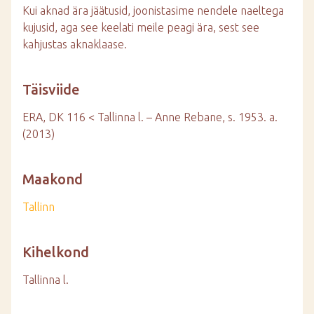
Kui aknad ära jäätusid, joonistasime nendele naeltega
kujusid, aga see keelati meile peagi ära, sest see
kahjustas aknaklaase.
Täisviide
ERA, DK 116 < Tallinna l. – Anne Rebane, s. 1953. a.
(2013)
Maakond
Tallinn
Kihelkond
Tallinna l.