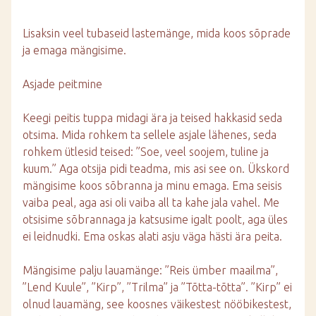
Lisaksin veel tubaseid lastemänge, mida koos sõprade
ja emaga mängisime.
Asjade peitmine
Keegi peitis tuppa midagi ära ja teised hakkasid seda
otsima. Mida rohkem ta sellele asjale lähenes, seda
rohkem ütlesid teised: ”Soe, veel soojem, tuline ja
kuum.” Aga otsija pidi teadma, mis asi see on. Ükskord
mängisime koos sõbranna ja minu emaga. Ema seisis
vaiba peal, aga asi oli vaiba all ta kahe jala vahel. Me
otsisime sõbrannaga ja katsusime igalt poolt, aga üles
ei leidnudki. Ema oskas alati asju väga hästi ära peita.
Mängisime palju lauamänge: ”Reis ümber maailma”,
”Lend Kuule”, ”Kirp”, ”Trilma” ja ”Tõtta-tõtta”. ”Kirp” ei
olnud lauamäng, see koosnes väikestest nööbikestest,