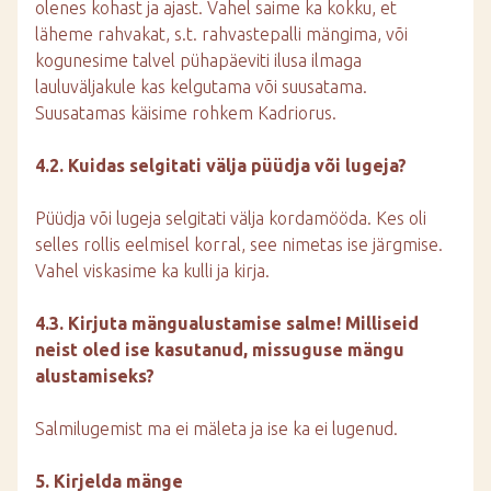
olenes kohast ja ajast. Vahel saime ka kokku, et
läheme rahvakat, s.t. rahvastepalli mängima, või
kogunesime talvel pühapäeviti ilusa ilmaga
lauluväljakule kas kelgutama või suusatama.
Suusatamas käisime rohkem Kadriorus.
4.2. Kuidas selgitati välja püüdja või lugeja?
Püüdja või lugeja selgitati välja kordamööda. Kes oli
selles rollis eelmisel korral, see nimetas ise järgmise.
Vahel viskasime ka kulli ja kirja.
4.3. Kirjuta mängualustamise salme! Milliseid
neist oled ise kasutanud, missuguse mängu
alustamiseks?
Salmilugemist ma ei mäleta ja ise ka ei lugenud.
5. Kirjelda mänge