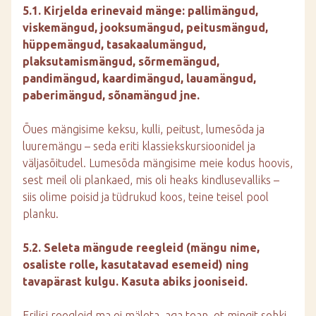
5.1. Kirjelda erinevaid mänge: pallimängud,
viskemängud, jooksumängud, peitusmängud,
hüppemängud, tasakaalumängud,
plaksutamismängud, sõrmemängud,
pandimängud, kaardimängud, lauamängud,
paberimängud, sõnamängud jne.
Õues mängisime keksu, kulli, peitust, lumesõda ja
luuremängu – seda eriti klassiekskursioonidel ja
väljasõitudel. Lumesõda mängisime meie kodus hoovis,
sest meil oli plankaed, mis oli heaks kindlusevalliks –
siis olime poisid ja tüdrukud koos, teine teisel pool
planku.
5.2. Seleta mängude reegleid (mängu nime,
osaliste rolle, kasutatavad esemeid) ning
tavapärast kulgu. Kasuta abiks jooniseid.
Erilisi reegleid ma ei mäleta, aga tean, et mingit sohki