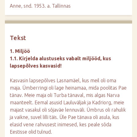
d
Anne, snd. 1953. a. Tallinnas
e
Tekst
1. Miljöö
1.1. Kirjelda alustuseks vabalt miljööd, kus
lapsepõlves kasvasid!
Kasvasin lapsepõlves Lasnamäel, kus meil oli oma
maja. Ümberringi oli lage heinamaa, mida poolitas Pae
tänav. Meie maja oli Turba tänaval, mis algas Narva
maanteelt. Eemal asusid Lauluväljak ja Kadriorg, meie
majast vasakul oli sõjaväe lennuväli. Ümbrus oli rahulik
ja vaikne, suvel lilli täis. Üle Pae tänava oli asula, kus
elasid vene rahvusest inimesed, kes peale sõda
Eestisse olid tulnud.