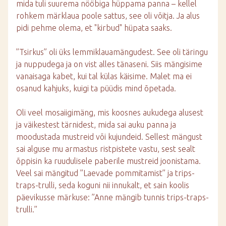
mida tuli suurema nööbiga hüppama panna – kellel
rohkem märklaua poole sattus, see oli võitja. Ja alus
pidi pehme olema, et "kirbud" hüpata saaks.
”Tsirkus” oli üks lemmiklauamängudest. See oli täringu
ja nuppudega ja on vist alles tänaseni. Siis mängisime
vanaisaga kabet, kui tal külas käisime. Malet ma ei
osanud kahjuks, kuigi ta püüdis mind õpetada.
Oli veel mosaiigimäng, mis koosnes aukudega alusest
ja väikestest tärnidest, mida sai auku panna ja
moodustada mustreid või kujundeid. Sellest mängust
sai alguse mu armastus ristpistete vastu, sest sealt
õppisin ka ruudulisele paberile mustreid joonistama.
Veel sai mängitud ”Laevade pommitamist” ja trips-
traps-trulli, seda koguni nii innukalt, et sain koolis
päevikusse märkuse: ”Anne mängib tunnis trips-traps-
trulli.”