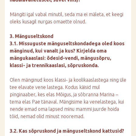
Mängiti igal vabal minutil, seda ma ei mäleta, et keegi
oleks kusagil nurgas omaette olnud.
3. Mänguseltskond
3.1. Missuguste mänguseltskondadega oled koos
mänginud, kui vanalt ja kus? Kirjelda oma
mängukaaslasi: õdesid-vendi, mängusõpru,
klassi- ja trennikaaslasi, sõpruskonda.
Olen mänginud koos klassi- ja koolikaaslastega ning üle
tee elavate vene lastega. Kodus käisid mul
pinginaaber, kes elas Mõigus, ja sõbranna Marina –
tema elas Pae tänaval. Mängisime ka venelastega, kui
nende emad oma lapsed minu mammi juurde hoida
tõid, nemad olid minust nooremad.
3.2. Kas sõpruskond ja mänguseltskond kattusid?