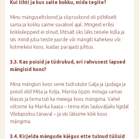
Kui tihti ja kus saite kokku, mida tegite?
Minu mänguseltskond ja sõpruskond oli põhiliselt
sama ja kokku saime suvalisel ajal. Mingeid erilisi
kokkuleppeid ei olnud, lihtsalt üks läks teisele külla ja
siis mindi juba teiste juurde või mängiti kahekesi või
kolmekesi koos, kuidas parajasti juhtus.
3.3. Kas poisid ja tüdrukud, eri rahvusest lapsed
mängisid koos?
Mina mängisin koos vene tüdrukute Galja ja Ljudaga ja
poisid olid Miša ja Kolja, Marina õppis minuga samas
klassis ja tema tuli ka meiega koos mängima. Vahel
võtsime ka Marika kaasa – tema elas lauluväljaku ligidal
Võidujooksu tänaval – ja siis läksime kõik koos
mängima.
3.4. Kirjelda mängude käigus ette tulnud tülisid