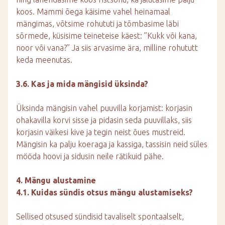
koos. Mammi õega käisime vahel heinamaal
mängimas, võtsime rohututi ja tõmbasime läbi
sõrmede, küsisime teineteise käest: ”Kukk või kana,
noor või vana?” Ja siis arvasime ära, milline rohututt
keda meenutas.
3.6. Kas ja mida mängisid üksinda?
Üksinda mängisin vahel puuvilla korjamist: korjasin
ohakavilla korvi sisse ja pidasin seda puuvillaks, siis
korjasin väikesi kive ja tegin neist õues mustreid.
Mängisin ka palju koeraga ja kassiga, tassisin neid süles
mööda hoovi ja sidusin neile rätikuid pähe.
4. Mängu alustamine
4.1. Kuidas sündis otsus mängu alustamiseks?
Sellised otsused sündisid tavaliselt spontaalselt,