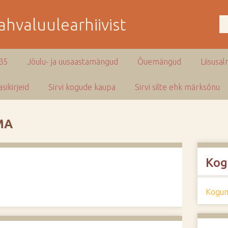
hvaluulearhiivist
935
Jõulu- ja uusaastamängud
Õuemängud
Liisusal
sikirjeid
Sirvi kogude kaupa
Sirvi silte ehk märksõnu
MA
Kog
Kogum