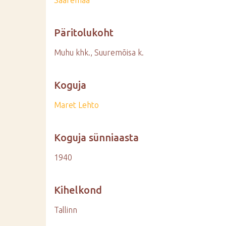
Saaremaa
Päritolukoht
Muhu khk., Suuremõisa k.
Koguja
Maret Lehto
Koguja sünniaasta
1940
Kihelkond
Tallinn