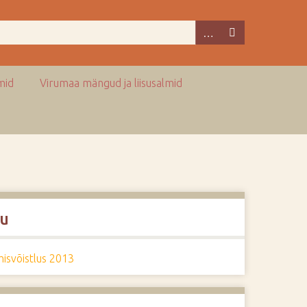
mid
Virumaa mängud ja liisusalmid
u
isvõistlus 2013