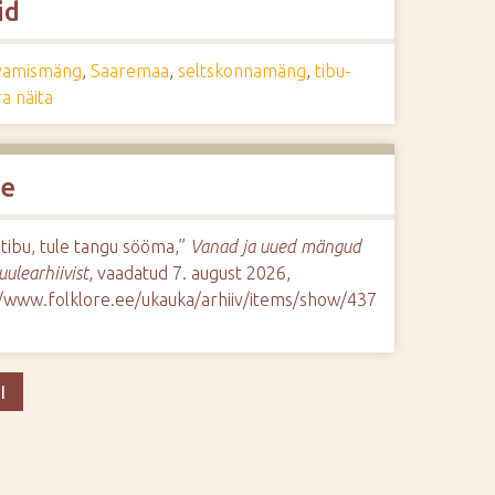
id
vamismäng
,
Saaremaa
,
seltskonnamäng
,
tibu-
ra näita
de
 tibu, tule tangu sööma,”
Vanad ja uued mängud
uulearhiivist
, vaadatud 7. august 2026,
//www.folklore.ee/ukauka/arhiiv/items/show/437
I