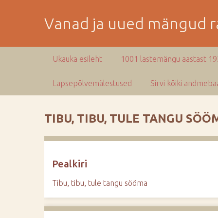
M
i
Vanad ja uued mängud ra
n
e
p
Ukauka esileht
1001 lastemängu aastast 1
e
a
Lapsepõlvemälestused
Sirvi kõiki andmebaa
m
i
s
TIBU, TIBU, TULE TANGU SÖÖ
e
s
i
s
Pealkiri
u
j
Tibu, tibu, tule tangu sööma
u
u
r