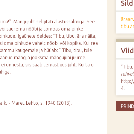
Sild
äraar
ööma!". Mängujuht selgitati alustussalmiga. See
tibu ä
e või suurema nööbi ja tõmbas oma pihke
ihkude. Igaühele öeldes: "Tibu, tibu, ära näita,
gsi oma pihkude vahelt nööbi või kopika. Kui rea
Vii
sammu kaugemale ja hüüab: " Tibu, tibu, tule
saanud mängija jooksma mängujuhi juurde.
 õnnestu, siis saab temast uus juht. Kui ta ei
“Tibu,
uhiga.
rahval
http:
4
.
 k. - Maret Lehto, s. 1940 (2013).
PRIND