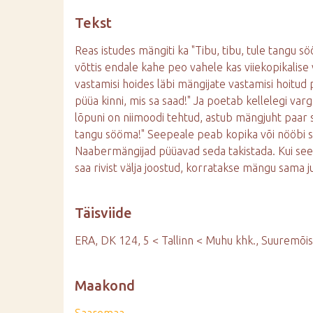
d
Tekst
e
Reas istudes mängiti ka "Tibu, tibu, tule tangu s
võttis endale kahe peo vahele kas viiekopikalis
vastamisi hoides läbi mängijate vastamisi hoitud p
püüa kinni, mis sa saad!" Ja poetab kellelegi var
lõpuni on niimoodi tehtud, astub mängjuht paar 
tangu sööma!" Seepeale peab kopika või nööbi 
Naabermängijad püüavad seda takistada. Kui see ei
saa rivist välja joostud, korratakse mängu sama j
Täisviide
ERA, DK 124, 5 < Tallinn < Muhu khk., Suuremõisa
Maakond