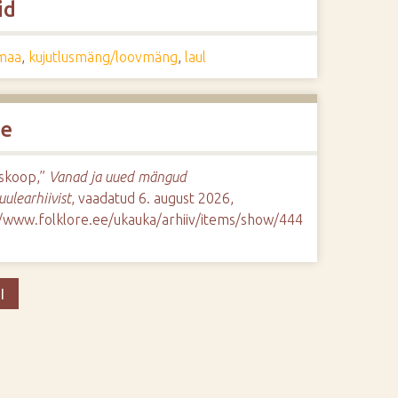
id
maa
,
kujutlusmäng/loovmäng
,
laul
de
skoop,”
Vanad ja uued mängud
uulearhiivist
, vaadatud 6. august 2026,
//www.folklore.ee/ukauka/arhiiv/items/show/444
I