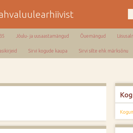
hvaluulearhiivist
935
Jõulu- ja uusaastamängud
Õuemängud
Liisusal
sikirjeid
Sirvi kogude kaupa
Sirvi silte ehk märksõnu
Kog
Kogum