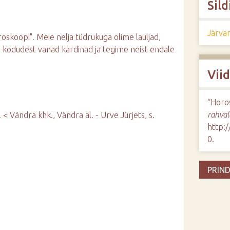
Sild
Järva
koopi". Meie nelja tüdrukuga olime lauljad,
 kodudest vanad kardinad ja tegime neist endale
Vii
“Horo
rahval
< Vändra khk., Vändra al. - Urve Jürjets, s.
http:
0
.
PRIND