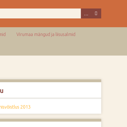
mid
Virumaa mängud ja liisusalmid
u
isvõistlus 2013