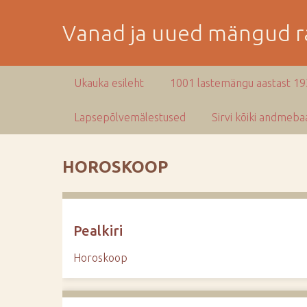
M
i
Vanad ja uued mängud ra
n
e
p
Ukauka esileht
1001 lastemängu aastast 1
e
a
Lapsepõlvemälestused
Sirvi kõiki andmebaa
m
i
s
HOROSKOOP
e
s
i
s
Pealkiri
u
j
Horoskoop
u
u
r