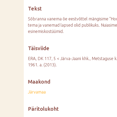
d
Tekst
e
Sõbranna vanema õe eestvõttel mängisime "Horos
tema ja vanemad lapsed olid publikuks. Nuiasime
esinemiskostüümid.
Täisviide
ERA, DK 117, 5 < Järva-Jaani khk., Metstaguse k. 
1961. a. (2013).
Maakond
Järvamaa
Päritolukoht