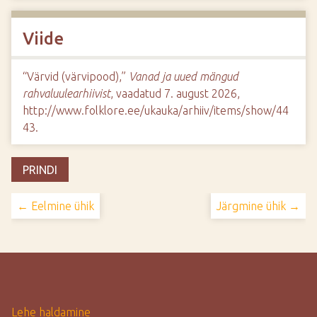
Viide
“Värvid (värvipood),”
Vanad ja uued mängud
rahvaluulearhiivist
, vaadatud 7. august 2026,
http://www.folklore.ee/ukauka/arhiiv/items/show/44
43
.
PRINDI
← Eelmine ühik
Järgmine ühik →
Lehe haldamine