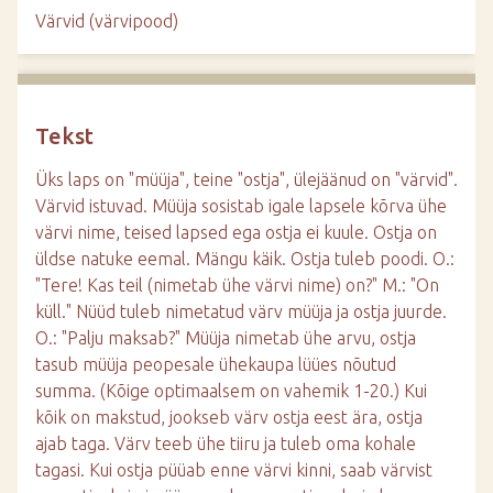
d
Värvid (värvipood)
e
Tekst
Üks laps on "müüja", teine "ostja", ülejäänud on "värvid".
Värvid istuvad. Müüja sosistab igale lapsele kõrva ühe
värvi nime, teised lapsed ega ostja ei kuule. Ostja on
üldse natuke eemal. Mängu käik. Ostja tuleb poodi. O.:
"Tere! Kas teil (nimetab ühe värvi nime) on?" M.: "On
küll." Nüüd tuleb nimetatud värv müüja ja ostja juurde.
O.: "Palju maksab?" Müüja nimetab ühe arvu, ostja
tasub müüja peopesale ühekaupa lüües nõutud
summa. (Kõige optimaalsem on vahemik 1-20.) Kui
kõik on makstud, jookseb värv ostja eest ära, ostja
ajab taga. Värv teeb ühe tiiru ja tuleb oma kohale
tagasi. Kui ostja püüab enne värvi kinni, saab värvist