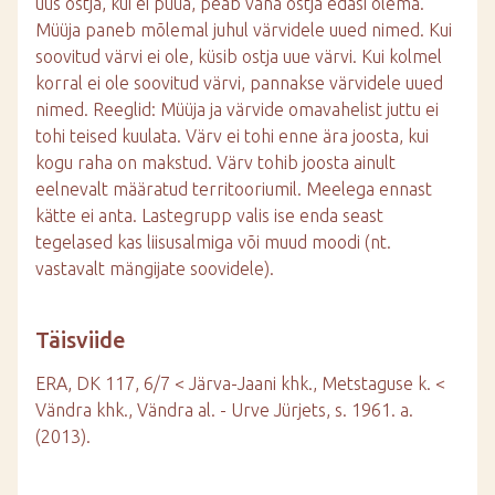
uus ostja, kui ei püüa, peab vana ostja edasi olema.
Müüja paneb mõlemal juhul värvidele uued nimed. Kui
soovitud värvi ei ole, küsib ostja uue värvi. Kui kolmel
korral ei ole soovitud värvi, pannakse värvidele uued
nimed. Reeglid: Müüja ja värvide omavahelist juttu ei
tohi teised kuulata. Värv ei tohi enne ära joosta, kui
kogu raha on makstud. Värv tohib joosta ainult
eelnevalt määratud territooriumil. Meelega ennast
kätte ei anta. Lastegrupp valis ise enda seast
tegelased kas liisusalmiga või muud moodi (nt.
vastavalt mängijate soovidele).
Täisviide
ERA, DK 117, 6/7 < Järva-Jaani khk., Metstaguse k. <
Vändra khk., Vändra al. - Urve Jürjets, s. 1961. a.
(2013).