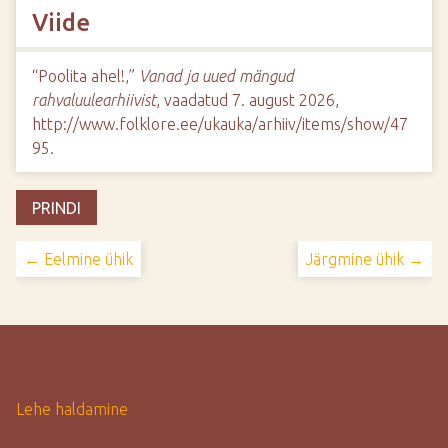
Viide
“Poolita ahel!,”
Vanad ja uued mängud
rahvaluulearhiivist
, vaadatud 7. august 2026,
http://www.folklore.ee/ukauka/arhiiv/items/show/47
95
.
PRINDI
← Eelmine ühik
Järgmine ühik →
Lehe haldamine