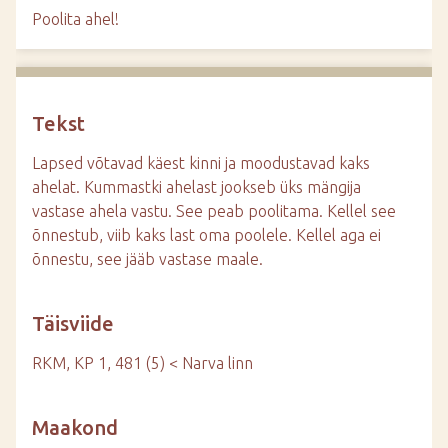
d
Poolita ahel!
e
Tekst
Lapsed võtavad käest kinni ja moodustavad kaks
ahelat. Kummastki ahelast jookseb üks mängija
vastase ahela vastu. See peab poolitama. Kellel see
õnnestub, viib kaks last oma poolele. Kellel aga ei
õnnestu, see jääb vastase maale.
Täisviide
RKM, KP 1, 481 (5) < Narva linn
Maakond