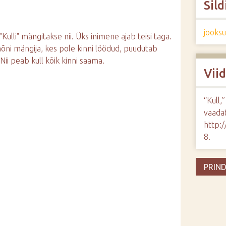
Sild
jooks
 "Kulli" mängitakse nii. Üks inimene ajab teisi taga.
õni mängija, kes pole kinni löödud, puudutab
Nii peab kull kõik kinni saama.
Vii
“Kull,
vaadat
http:
8
.
PRIND