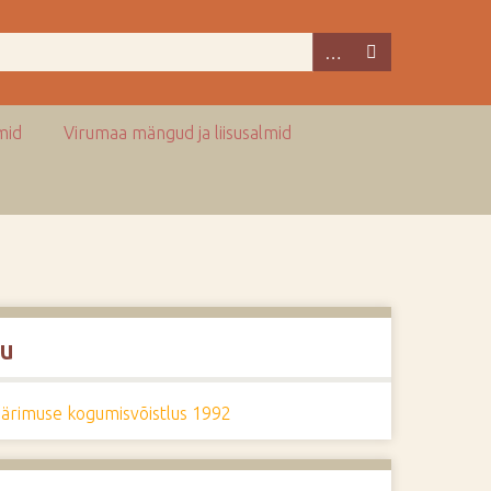
mid
Virumaa mängud ja liisusalmid
u
pärimuse kogumisvõistlus 1992