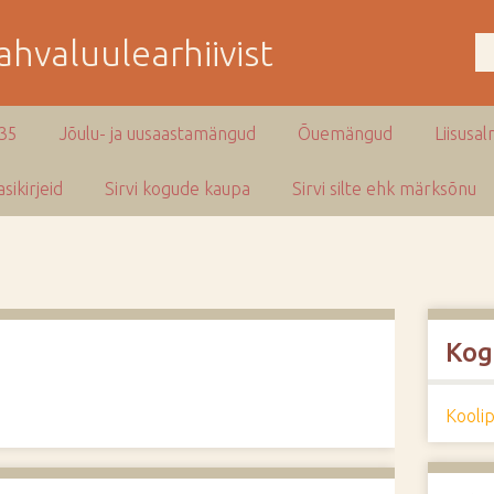
hvaluulearhiivist
935
Jõulu- ja uusaastamängud
Õuemängud
Liisusal
sikirjeid
Sirvi kogude kaupa
Sirvi silte ehk märksõnu
Kog
Kooli