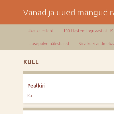
M
i
Vanad ja uued mängud ra
n
e
p
Ukauka esileht
1001 lastemängu aastast 1
e
a
Lapsepõlvemälestused
Sirvi kõiki andmebaa
m
i
s
KULL
e
s
i
s
Pealkiri
u
j
Kull
u
u
r