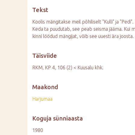
d
Tekst
e
Koolis mängitakse meil põhiliselt "Kulli" ja "Pedi".
Keda ta puudutab, see peab seisma jääma. Kui m
kinni löödud mängijat, võib see uuesti ära joosta. 
Täisviide
RKM, KP 4, 106 (2) < Kuusalu khk.
Maakond
Harjumaa
Koguja sünniaasta
1980