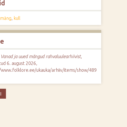
id
umäng
,
kull
de
”
Vanad ja uued mängud rahvaluulearhiivist
,
ud 6. august 2026,
//www.folklore.ee/ukauka/arhiiv/items/show/489
I