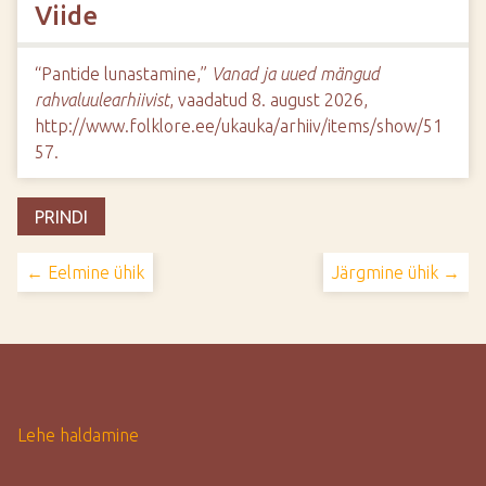
Viide
“Pantide lunastamine,”
Vanad ja uued mängud
rahvaluulearhiivist
, vaadatud 8. august 2026,
http://www.folklore.ee/ukauka/arhiiv/items/show/51
57
.
PRINDI
← Eelmine ühik
Järgmine ühik →
Lehe haldamine