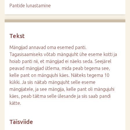
d
Pantide lunastamine
e
Tekst
Mängijad annavad oma esemed panti.
Tagasisaamiseks võtab mängujuht ühe eseme kotti ja
hoiab panti nii, et mängijad ei näeks seda. Seejärel
peavad mängijad ütlema, mida peab tegema see,
kelle pant on mängujuhi käes. Näiteks tegema 10
kükki. Ja siis näitab mängujuht selle eseme
mängijatele, ja see mängija, kelle pant oli mängujuhi
käes, peab täitma selle ülesande ja siis saab pandi
kätte.
Täisviide