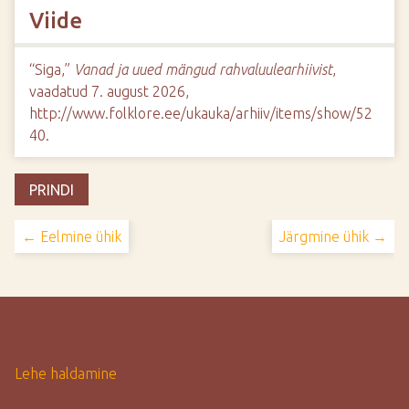
Viide
“Siga,”
Vanad ja uued mängud rahvaluulearhiivist
,
vaadatud 7. august 2026,
http://www.folklore.ee/ukauka/arhiiv/items/show/52
40
.
PRINDI
← Eelmine ühik
Järgmine ühik →
Lehe haldamine