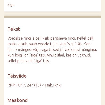
d
Siga
e
Tekst
Võetakse ringi ja pall käib päripäeva ringi. Kellel pall
maha kukub, saab endale tähe, kuni "siga" täis. See
läheb mängust välja, aga teised jäävad edasi mängima,
kuni kõigil on "siga" täis. Ainult ühel, kes on võitnud,
sellel pole veel "siga" täis.
Täisviide
RKM, KP 7, 247 (15) < Iisaku khk.
Maakond