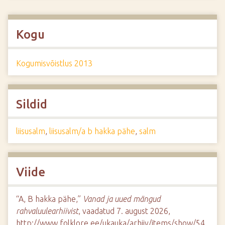
Kogu
Kogumisvõistlus 2013
Sildid
liisusalm
,
liisusalm/a b hakka pähe
,
salm
Viide
“A, B hakka pähe,”
Vanad ja uued mängud
rahvaluulearhiivist
, vaadatud 7. august 2026,
http://www.folklore.ee/ukauka/arhiiv/items/show/54