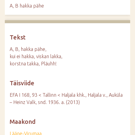
d
A, B hakka pähe
e
Tekst
A, B, hakka pähe,
kui ei hakka, viskan lakka,
korstna takka, Pläuhh!
Täisviide
EFA I 168, 93 < Tallinn < Haljala khk., Haljala v., Auküla
– Heinz Valk, snd. 1936. a. (2013)
Maakond
Lääne-Virumaa