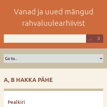
M
i
Vanad ja uued mängud
n
e
rahvaluulearhiivist
p
e
a
m
i
s
e
s
i
s
A, B HAKKA PÄHE
u
j
u
u
Pealkiri
r