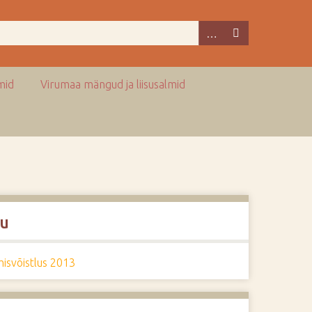
mid
Virumaa mängud ja liisusalmid
u
isvõistlus 2013