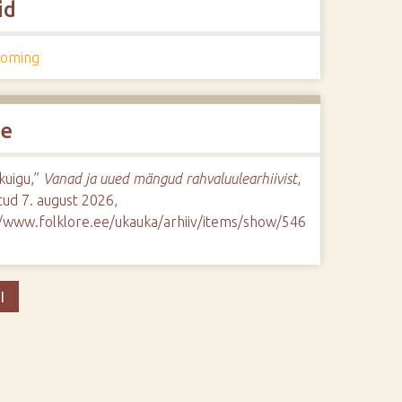
id
oming
de
kuigu,”
Vanad ja uued mängud rahvaluulearhiivist
,
ud 7. august 2026,
//www.folklore.ee/ukauka/arhiiv/items/show/546
I