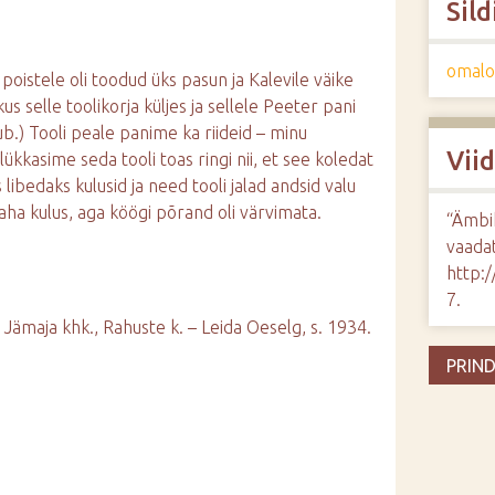
Sild
omalo
poistele oli toodud üks pasun ja Kalevile väike
us selle toolikorja küljes ja sellele Peeter pani
b.) Tooli peale panime ka riideid – minu
Vii
lükkasime seda tooli toas ringi nii, et see koledat
is libedaks kulusid ja need tooli jalad andsid valu
aha kulus, aga köögi põrand oli värvimata.
“Ämbi
vaadat
http:
7
.
 < Jämaja khk., Rahuste k. – Leida Oeselg, s. 1934.
PRIND