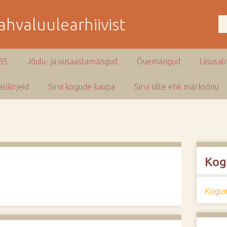
hvaluulearhiivist
935
Jõulu- ja uusaastamängud
Õuemängud
Liisusal
sikirjeid
Sirvi kogude kaupa
Sirvi silte ehk märksõnu
Kog
Kogum