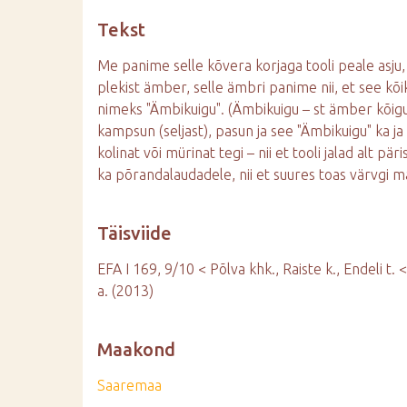
d
Tekst
e
Me panime selle kõvera korjaga tooli peale asju, 
plekist ämber, selle ämbri panime nii, et see kõik
nimeks "Ämbikuigu". (Ämbikuigu – st ämber kõigu
kampsun (seljast), pasun ja see "Ämbikuigu" ka ja 
kolinat või mürinat tegi – nii et tooli jalad alt pär
ka põrandalaudadele, nii et suures toas värvgi m
Täisviide
EFA I 169, 9/10 < Põlva khk., Raiste k., Endeli t.
a. (2013)
Maakond
Saaremaa