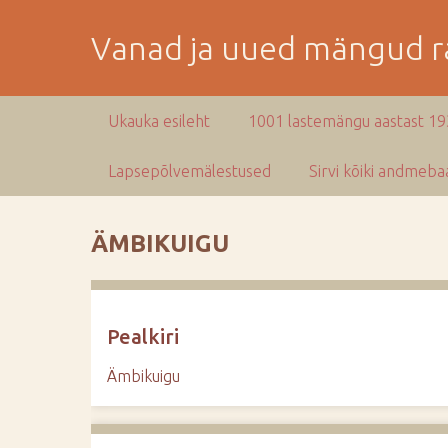
M
i
Vanad ja uued mängud ra
n
e
p
Ukauka esileht
1001 lastemängu aastast 1
e
a
Lapsepõlvemälestused
Sirvi kõiki andmebaa
m
i
s
ÄMBIKUIGU
e
s
i
s
Pealkiri
u
j
Ämbikuigu
u
u
r