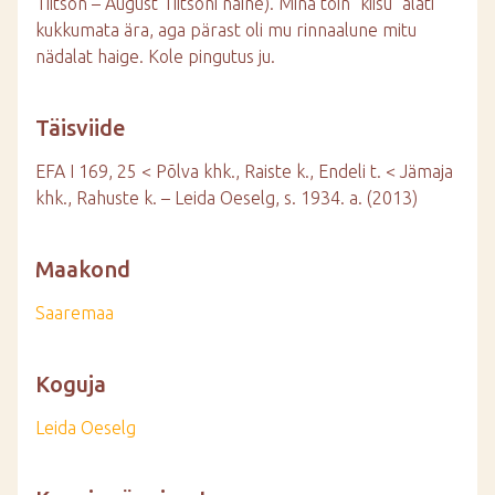
Tiitson – August Tiitsoni naine). Mina tõin "kiisu" alati
kukkumata ära, aga pärast oli mu rinnaalune mitu
nädalat haige. Kole pingutus ju.
Täisviide
EFA I 169, 25 < Põlva khk., Raiste k., Endeli t. < Jämaja
khk., Rahuste k. – Leida Oeselg, s. 1934. a. (2013)
Maakond
Saaremaa
Koguja
Leida Oeselg