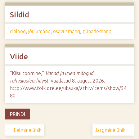
Sildid
dialoog
,
jõulumäng
,
osavusmäng
,
pühademäng
Viide
“Kiisu toomine,”
Vanad ja uued mängud
rahvaluulearhiivist
, vaadatud 8. august 2026,
http://www.folklore.ee/ukauka/arhiiv/items/show/54
80
.
PRINDI
← Eelmine ühik
Järgmine ühik →