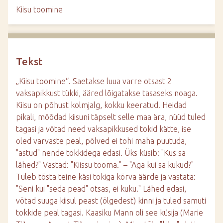
d
Kiisu toomine
e
Tekst
„Kiisu toomine“. Saetakse luua varre otsast 2
vaksapikkust tükki, ääred lõigatakse tasaseks noaga.
Kiisu on põhust kolmjalg, kokku keeratud. Heidad
pikali, mõõdad kiisuni täpselt selle maa ära, nüüd tuled
tagasi ja võtad need vaksapikkused tokid kätte, ise
oled varvaste peal, põlved ei tohi maha puutuda,
"astud" nende tokkidega edasi. Üks küsib: "Kus sa
lähed?" Vastad: "Kiissu tooma." – "Aga kui sa kukud?"
Tuleb tõsta teine käsi tokiga kõrva äärde ja vastata:
"Seni kui "seda pead" otsas, ei kuku." Lähed edasi,
võtad suuga kiisul peast (õlgedest) kinni ja tuled samuti
tokkide peal tagasi. Kaasiku Mann oli see küsija (Marie