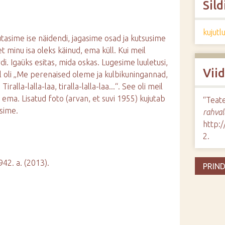
Sild
kujut
utasime ise näidendi, jagasime osad ja kutsusime
 minu isa oleks käinud, ema küll. Kui meil
i. Igaüks esitas, mida oskas. Lugesime luuletusi,
Vii
ul oli „Me perenaised oleme ja kulbikuningannad,
alla-lalla-laa, tiralla-lalla-laa...“. See oli meil
 ema. Lisatud foto (arvan, et suvi 1955) kujutab
“Teat
tsime.
rahval
http:
2
.
942. a. (2013).
PRIND