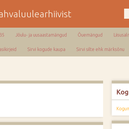
hvaluulearhiivist
935
Jõulu- ja uusaastamängud
Õuemängud
Liisusal
sikirjeid
Sirvi kogude kaupa
Sirvi silte ehk märksõnu
Kog
Kogum