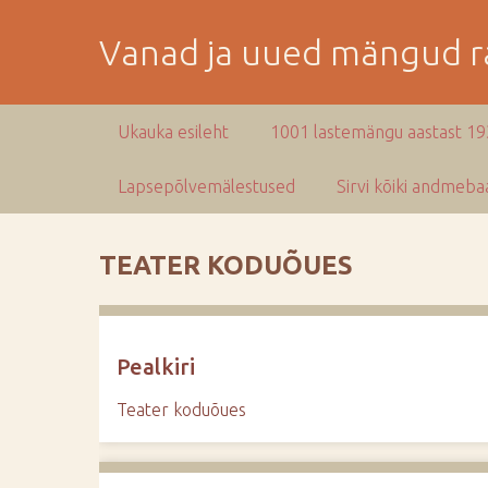
M
i
Vanad ja uued mängud ra
n
e
p
Ukauka esileht
1001 lastemängu aastast 1
e
a
Lapsepõlvemälestused
Sirvi kõiki andmebaa
m
i
s
TEATER KODUÕUES
e
s
i
s
Pealkiri
u
j
Teater koduõues
u
u
r