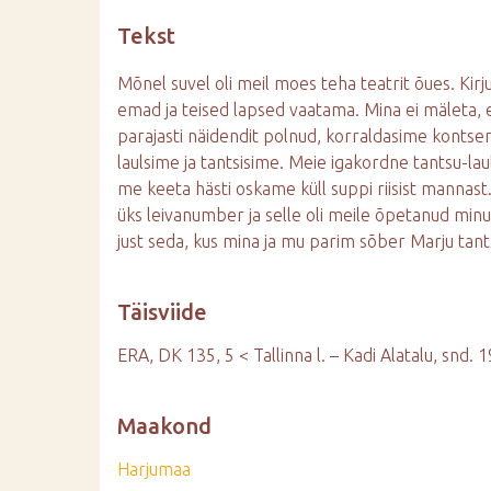
d
Tekst
e
Mõnel suvel oli meil moes teha teatrit õues. Kirj
emad ja teised lapsed vaatama. Mina ei mäleta, et
parajasti näidendit polnud, korraldasime kontserd
laulsime ja tantsisime. Meie igakordne tantsu-la
me keeta hästi oskame küll suppi riisist mannast. Tir
üks leivanumber ja selle oli meile õpetanud minu
just seda, kus mina ja mu parim sõber Marju tan
Täisviide
ERA, DK 135, 5 < Tallinna l. – Kadi Alatalu, snd. 1
Maakond
Harjumaa