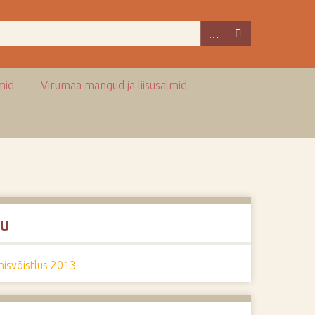
mid
Virumaa mängud ja liisusalmid
u
isvõistlus 2013