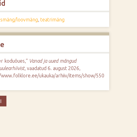
id
lusmäng/loovmäng
,
teatrimäng
de
er koduõues,”
Vanad ja uued mängud
uulearhiivist
, vaadatud 6. august 2026,
//www.folklore.ee/ukauka/arhiiv/items/show/550
I