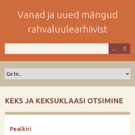
M
i
Vanad ja uued mängud
n
e
rahvaluulearhiivist
p
e
a
m
i
s
e
s
i
s
KEKS JA KEKSUKLAASI OTSIMINE
u
j
u
u
Pealkiri
r