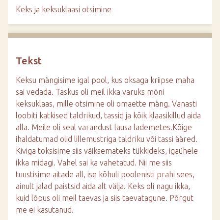
d
Keks ja keksuklaasi otsimine
e
Tekst
Keksu mängisime igal pool, kus oksaga kriipse maha
sai vedada. Taskus oli meil ikka varuks mõni
keksuklaas, mille otsimine oli omaette mäng. Vanasti
loobiti katkised taldrikud, tassid ja kõik klaasikillud aida
alla. Meile oli seal varandust lausa lademetes.Kõige
ihaldatumad olid lillemustriga taldriku või tassi ääred.
Kiviga toksisime siis väiksemateks tükkideks, igaühele
ikka midagi. Vahel sai ka vahetatud. Nii me siis
tuustisime aitade all, ise kõhuli poolenisti prahi sees,
ainult jalad paistsid aida alt välja. Keks oli nagu ikka,
kuid lõpus oli meil taevas ja siis taevatagune. Põrgut
me ei kasutanud.