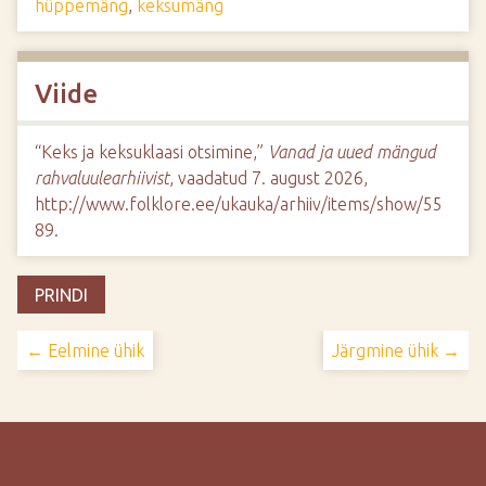
hüppemäng
,
keksumäng
Viide
“Keks ja keksuklaasi otsimine,”
Vanad ja uued mängud
rahvaluulearhiivist
, vaadatud 7. august 2026,
http://www.folklore.ee/ukauka/arhiiv/items/show/55
89
.
PRINDI
← Eelmine ühik
Järgmine ühik →