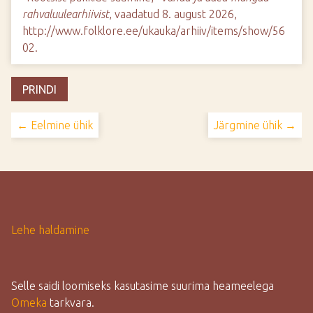
rahvaluulearhiivist
, vaadatud 8. august 2026,
http://www.folklore.ee/ukauka/arhiiv/items/show/56
02
.
PRINDI
← Eelmine ühik
Järgmine ühik →
Lehe haldamine
Selle saidi loomiseks kasutasime suurima heameelega
Omeka
tarkvara.