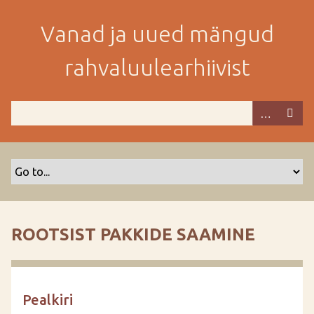
M
i
Vanad ja uued mängud
n
e
rahvaluulearhiivist
p
e
a
m
i
s
e
s
i
s
ROOTSIST PAKKIDE SAAMINE
u
j
u
u
Pealkiri
r