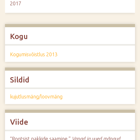
2017
Kogu
Kogumisvõistlus 2013
Sildid
kujutlusmäng/loovmäng
Viide
“Rootsist pakkide saamine,”
Vanad ja uued mängud