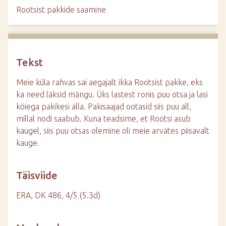
d
Rootsist pakkide saamine
e
Tekst
Meie küla rahvas sai aegajalt ikka Rootsist pakke, eks
ka need läksid mängu. Üks lastest ronis puu otsa ja lasi
köiega pakikesi alla. Pakisaajad ootasid siis puu all,
millal nodi saabub. Kuna teadsime, et Rootsi asub
kaugel, siis puu otsas olemine oli meie arvates piisavalt
kauge.
Täisviide
ERA, DK 486, 4/5 (5.3d)