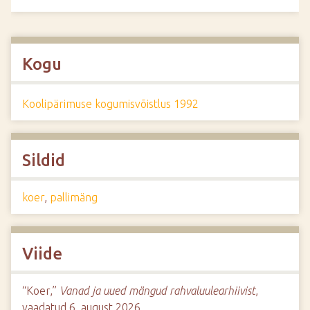
Kogu
Koolipärimuse kogumisvõistlus 1992
Sildid
koer
,
pallimäng
Viide
“Koer,”
Vanad ja uued mängud rahvaluulearhiivist
,
vaadatud 6. august 2026,