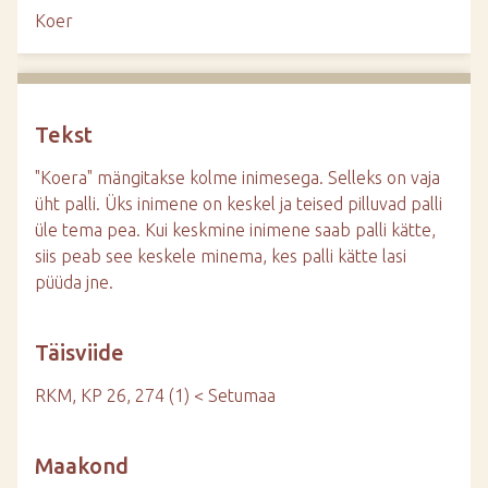
d
Koer
e
Tekst
"Koera" mängitakse kolme inimesega. Selleks on vaja
üht palli. Üks inimene on keskel ja teised pilluvad palli
üle tema pea. Kui keskmine inimene saab palli kätte,
siis peab see keskele minema, kes palli kätte lasi
püüda jne.
Täisviide
RKM, KP 26, 274 (1) < Setumaa
Maakond