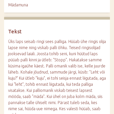
d
Mädamuna
e
Tekst
Üks laps seisab ringi sees palliga. Hüüab ühe ringis olija
lapse nime ning viskab palli õhku. Teised ringisolijad
jooksevad laiali. Joosta tohib seni, kuni hüütud laps
püüab palli kinni ja ütleb: "Stopp". Hakatakse samme
küsima igaühe käest. Palli omanik valib ise, kelle juurde
läheb. Kohale jõudnud, sammude järgi, küsib: "Leht või
kuju?" Kui ütleb "kuju", ei tohi seisja ennast liigutada, aga
kui "leht", tohib ennast liigutada, kui teda palliga
visatakse. Kui palliomanik viskab teisest lapsest
mööda, saab "mäda". Kui ühel on juba kolm mäda, siis
pannakse talle ühiselt nimi. Pärast tuleb seda, kes
nime sai, hüüda uue nimega. Kes valesti hüüab, saab