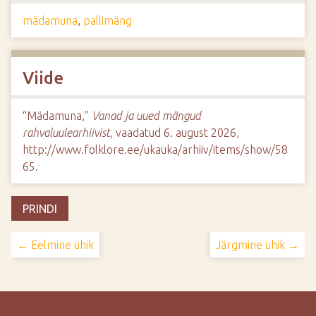
mädamuna
,
pallimäng
Viide
“Mädamuna,”
Vanad ja uued mängud
rahvaluulearhiivist
, vaadatud 6. august 2026,
http://www.folklore.ee/ukauka/arhiiv/items/show/58
65
.
PRINDI
← Eelmine ühik
Järgmine ühik →