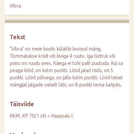
d
Vibra
e
Tekst
"Vibra" on meie koolis külaltki levinud mäng.
Tõmmatakse kriidi või kiviga 4 ruutu. Iga tüdruk või
poiss on ruudu sees. Käega ei tohi palli puutuda. Kui sa
peaga lööd, on kolm punkti. Lööd jalad ristis, on 5
punkti. Lööd põlvega, on jalle kolm punkti. Lööd teisel
mängijal jalgade vahelt läbi, on 8 punkti tema kahjuks.
Täisviide
RKM, KP 70/1 (4) < Haapsalu l.