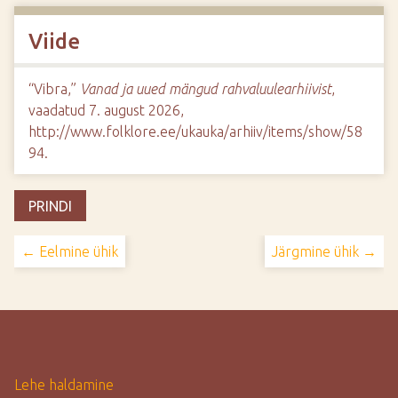
Viide
“Vibra,”
Vanad ja uued mängud rahvaluulearhiivist
,
vaadatud 7. august 2026,
http://www.folklore.ee/ukauka/arhiiv/items/show/58
94
.
PRINDI
← Eelmine ühik
Järgmine ühik →
Lehe haldamine