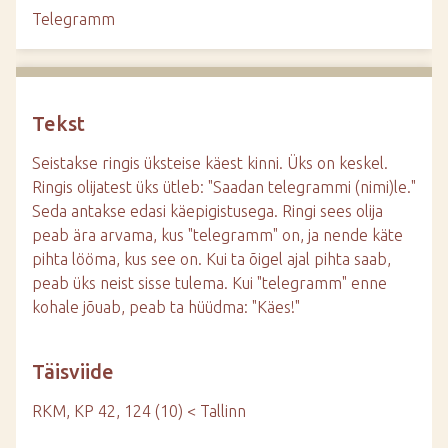
d
Telegramm
e
Tekst
Seistakse ringis üksteise käest kinni. Üks on keskel.
Ringis olijatest üks ütleb: "Saadan telegrammi (nimi)le."
Seda antakse edasi käepigistusega. Ringi sees olija
peab ära arvama, kus "telegramm" on, ja nende käte
pihta lööma, kus see on. Kui ta õigel ajal pihta saab,
peab üks neist sisse tulema. Kui "telegramm" enne
kohale jõuab, peab ta hüüdma: "Käes!"
Täisviide
RKM, KP 42, 124 (10) < Tallinn