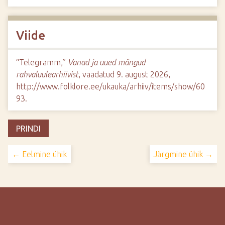
Viide
“Telegramm,”
Vanad ja uued mängud
rahvaluulearhiivist
, vaadatud 9. august 2026,
http://www.folklore.ee/ukauka/arhiiv/items/show/60
93
.
PRINDI
← Eelmine ühik
Järgmine ühik →