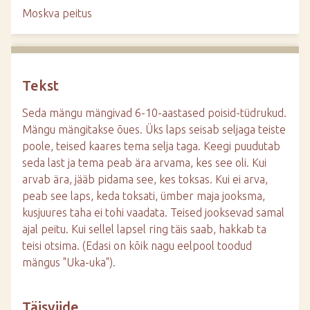
d
Moskva peitus
e
Tekst
Seda mängu mängivad 6-10-aastased poisid-tüdrukud.
Mängu mängitakse õues. Üks laps seisab seljaga teiste
poole, teised kaares tema selja taga. Keegi puudutab
seda last ja tema peab ära arvama, kes see oli. Kui
arvab ära, jääb pidama see, kes toksas. Kui ei arva,
peab see laps, keda toksati, ümber maja jooksma,
kusjuures taha ei tohi vaadata. Teised jooksevad samal
ajal peitu. Kui sellel lapsel ring täis saab, hakkab ta
teisi otsima. (Edasi on kõik nagu eelpool toodud
mängus "Uka-uka").
Täisviide