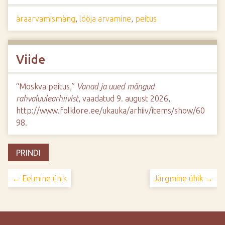
äraarvamismäng
,
lööja arvamine
,
peitus
Viide
“Moskva peitus,”
Vanad ja uued mängud
rahvaluulearhiivist
, vaadatud 9. august 2026,
http://www.folklore.ee/ukauka/arhiiv/items/show/60
98
.
PRINDI
← Eelmine ühik
Järgmine ühik →