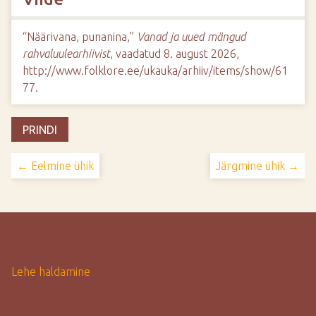
“Näärivana, punanina,”
Vanad ja uued mängud
rahvaluulearhiivist
, vaadatud 8. august 2026,
http://www.folklore.ee/ukauka/arhiiv/items/show/61
77
.
PRINDI
← Eelmine ühik
Järgmine ühik →
Lehe haldamine