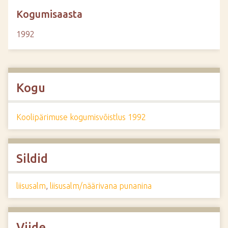
Kogumisaasta
1992
Kogu
Koolipärimuse kogumisvõistlus 1992
Sildid
liisusalm
,
liisusalm/näärivana punanina
Viide