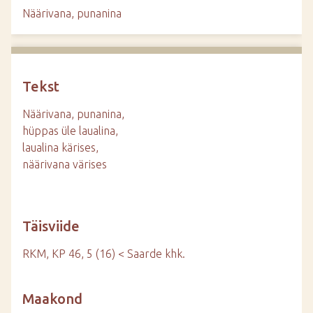
d
Näärivana, punanina
e
Tekst
Näärivana, punanina,
hüppas üle laualina,
laualina kärises,
näärivana värises
Täisviide
RKM, KP 46, 5 (16) < Saarde khk.
Maakond