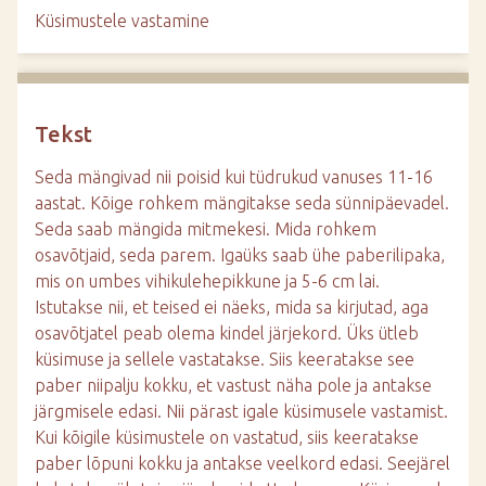
d
Küsimustele vastamine
e
Tekst
Seda mängivad nii poisid kui tüdrukud vanuses 11-16
aastat. Kõige rohkem mängitakse seda sünnipäevadel.
Seda saab mängida mitmekesi. Mida rohkem
osavõtjaid, seda parem. Igaüks saab ühe paberilipaka,
mis on umbes vihikulehepikkune ja 5-6 cm lai.
Istutakse nii, et teised ei näeks, mida sa kirjutad, aga
osavõtjatel peab olema kindel järjekord. Üks ütleb
küsimuse ja sellele vastatakse. Siis keeratakse see
paber niipalju kokku, et vastust näha pole ja antakse
järgmisele edasi. Nii pärast igale küsimusele vastamist.
Kui kõigile küsimustele on vastatud, siis keeratakse
paber lõpuni kokku ja antakse veelkord edasi. Seejärel