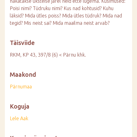
hakatakse üksteise järel neid ette lugema. Küsimused:
Poisi nimi? Tüdruku nimi? Kus nad kohtusid? Kuhu
läksid? Mida ütles poiss? Mida ütles tüdruk? Mida nad
tegid? Mis neist sai? Mida maailma neist arvab?
Täisviide
RKM, KP 43, 397/8 (6) < Pärnu khk.
Maakond
Pärnumaa
Koguja
Lele Aak