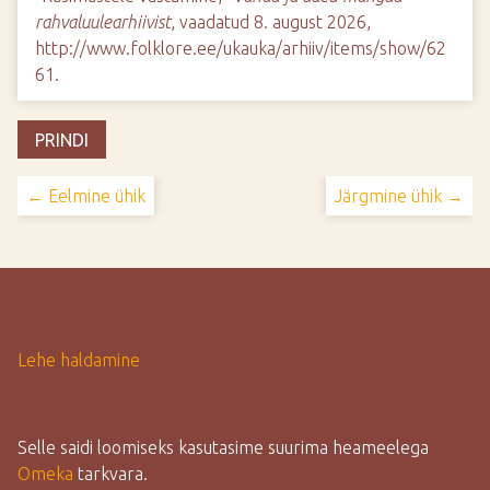
rahvaluulearhiivist
, vaadatud 8. august 2026,
http://www.folklore.ee/ukauka/arhiiv/items/show/62
61
.
PRINDI
← Eelmine ühik
Järgmine ühik →
Lehe haldamine
Selle saidi loomiseks kasutasime suurima heameelega
Omeka
tarkvara.