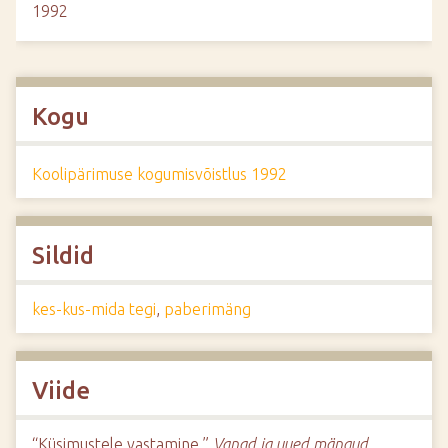
1992
Kogu
Koolipärimuse kogumisvõistlus 1992
Sildid
kes-kus-mida tegi
,
paberimäng
Viide
“Küsimustele vastamine,”
Vanad ja uued mängud