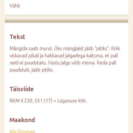
d
Vähk
e
Tekst
Mängida saab murul. Üks mängijaist jääb "pitiks". Kõik
viskavad pikali ja hakkavad jalgadega kaitsma, et pall
neid ei puudutaks. Vastu jalgu võib minna. Keda pall
puudutab, jääb pitiks.
Täisviide
RKM II 230, 551 (17) < Lüganuse khk.
Maakond
Ida-Virumaa