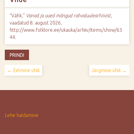
“Vähk,”
Vanad ja uued mängud rahvaluulearhiivist
,
vaadatud 8. august 2026,
http://www.folklore.ee/ukauka/arhiiv/items/show/63
44
.
PRINDI
← Eelmine ühik
Järgmine ühik →
Lehe haldamine