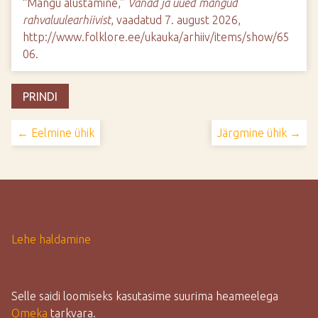
“Mängu alustamine,”
Vanad ja uued mängud
rahvaluulearhiivist
, vaadatud 7. august 2026,
http://www.folklore.ee/ukauka/arhiiv/items/show/65
06
.
PRINDI
← Eelmine ühik
Järgmine ühik →
Lehe haldamine
Selle saidi loomiseks kasutasime suurima heameelega
Omeka
tarkvara.