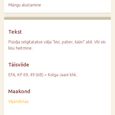
d
Mängu alustamine
e
Tekst
Püüdja selgitatakse välja "kivi, paber, kääri" abil. Või siis
liisu heitmine.
Täisviide
EFA, KP 69, 49 (6B) < Kolga-Jaani khk.
Maakond
Viljandimaa