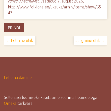
rahvaluulearhiivist
, vaadatud 7. august 2026,
http://www.folklore.ee/ukauka/arhiiv/items/show/65
43
.
PRINDI
← Eelmine ühik
Järgmine ühik →
Lehe haldamine
Selle saidi loomiseks kasutasime suurima heameelega
Omeka
tarkvara.