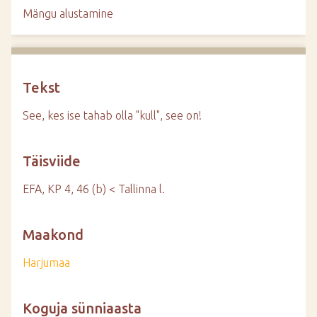
d
Mängu alustamine
e
Tekst
See, kes ise tahab olla "kull", see on!
Täisviide
EFA, KP 4, 46 (b) < Tallinna l.
Maakond
Harjumaa
Koguja sünniaasta