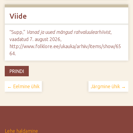
Viide
“Supp,”
Vanad ja uued mängud rahvaluulearhiivist
,
vaadatud 7. august 2026,
http://www.folklore.ee/ukauka/arhiiv/items/show/65
64
.
PRINDI
← Eelmine ühik
Järgmine ühik →
Lehe haldamine