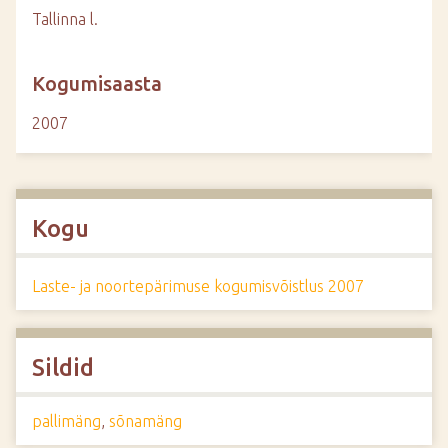
Tallinna l.
Kogumisaasta
2007
Kogu
Laste- ja noortepärimuse kogumisvõistlus 2007
Sildid
pallimäng
,
sõnamäng