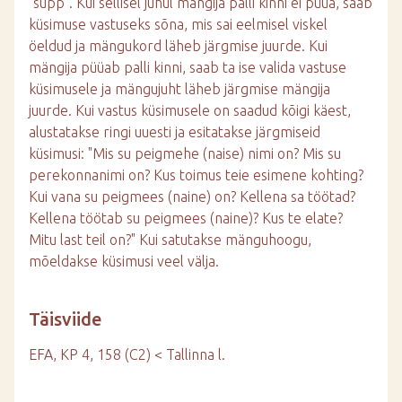
"supp". Kui sellisel juhul mängija palli kinni ei püüa, saab
küsimuse vastuseks sõna, mis sai eelmisel viskel
öeldud ja mängukord läheb järgmise juurde. Kui
mängija püüab palli kinni, saab ta ise valida vastuse
küsimusele ja mängujuht läheb järgmise mängija
juurde. Kui vastus küsimusele on saadud kõigi käest,
alustatakse ringi uuesti ja esitatakse järgmiseid
küsimusi: "Mis su peigmehe (naise) nimi on? Mis su
perekonnanimi on? Kus toimus teie esimene kohting?
Kui vana su peigmees (naine) on? Kellena sa töötad?
Kellena töötab su peigmees (naine)? Kus te elate?
Mitu last teil on?" Kui satutakse mänguhoogu,
mõeldakse küsimusi veel välja.
Täisviide
EFA, KP 4, 158 (C2) < Tallinna l.