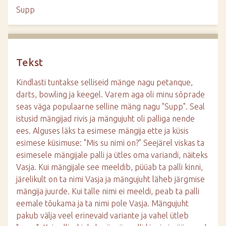
d
Supp
e
Tekst
Kindlasti tuntakse selliseid mänge nagu petanque,
darts, bowling ja keegel. Varem aga oli minu sõprade
seas väga populaarne selline mäng nagu "Supp". Seal
istusid mängijad rivis ja mängujuht oli palliga nende
ees. Alguses läks ta esimese mängija ette ja küsis
esimese küsimuse: "Mis su nimi on?" Seejärel viskas ta
esimesele mängijale palli ja ütles oma variandi, näiteks
Vasja. Kui mängijale see meeldib, püüab ta palli kinni,
järelikult on ta nimi Vasja ja mängujuht läheb järgmise
mängija juurde. Kui talle nimi ei meeldi, peab ta palli
eemale tõukama ja ta nimi pole Vasja. Mängujuht
pakub välja veel erinevaid variante ja vahel ütleb