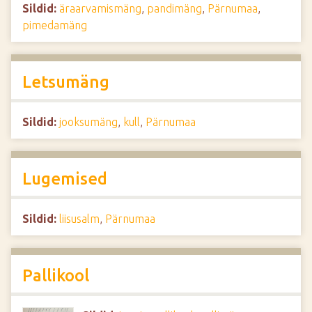
Sildid:
äraarvamismäng
,
pandimäng
,
Pärnumaa
,
pimedamäng
Letsumäng
Sildid:
jooksumäng
,
kull
,
Pärnumaa
Lugemised
Sildid:
liisusalm
,
Pärnumaa
Pallikool