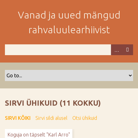
M
i
Vanad ja uued mängud
n
e
rahvaluulearhiivist
p
e
a
m
i
s
e
s
i
s
SIRVI ÜHIKUID (11 KOKKU)
u
j
SIRVI KÕIKI
Sirvi sildi alusel
Otsi ühikuid
u
u
Koguja on täpselt "Karl Arro"
r