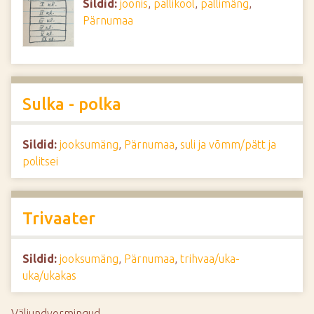
Sildid:
joonis
,
pallikool
,
pallimäng
,
Pärnumaa
Sulka - polka
Sildid:
jooksumäng
,
Pärnumaa
,
suli ja võmm/pätt ja
politsei
Trivaater
Sildid:
jooksumäng
,
Pärnumaa
,
trihvaa/uka-
uka/ukakas
Väljundvormingud