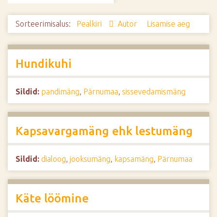
d
e
Sorteerimisalus:
Pealkiri
Autor
Lisamise aeg
Hundikuhi
Sildid:
pandimäng
,
Pärnumaa
,
sissevedamismäng
Kapsavargamäng ehk lestumäng
Sildid:
dialoog
,
jooksumäng
,
kapsamäng
,
Pärnumaa
Käte löömine