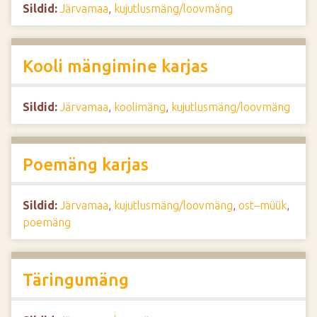
Sildid:
Järvamaa
,
kujutlusmäng/loovmäng
Kooli mängimine karjas
Sildid:
Järvamaa
,
koolimäng
,
kujutlusmäng/loovmäng
Poemäng karjas
Sildid:
Järvamaa
,
kujutlusmäng/loovmäng
,
ost–müük
,
poemäng
Täringumäng