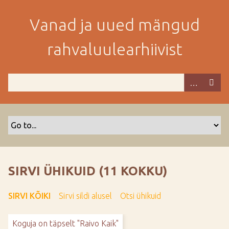
M
i
Vanad ja uued mängud
n
e
rahvaluulearhiivist
p
e
a
m
i
s
e
s
i
s
SIRVI ÜHIKUID (11 KOKKU)
u
j
SIRVI KÕIKI
Sirvi sildi alusel
Otsi ühikuid
u
u
Koguja on täpselt "Raivo Kaik"
r