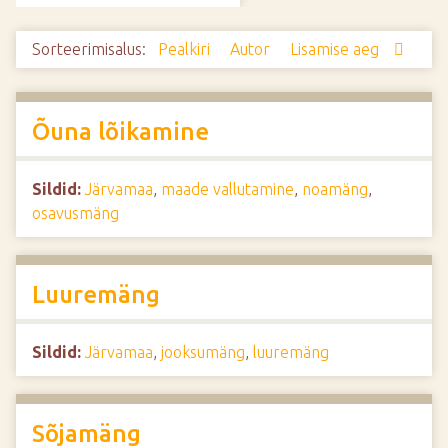
d
e
Sorteerimisalus:
Pealkiri
Autor
Lisamise aeg
Õuna lõikamine
Sildid:
Järvamaa
,
maade vallutamine
,
noamäng
,
osavusmäng
Luuremäng
Sildid:
Järvamaa
,
jooksumäng
,
luuremäng
Sõjamäng