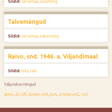
Sildid:
Järvamaa
,
lauamäng
Talvemängud
Sildid:
Järvamaa
,
talvemäng
Raivo, snd. 1946. a. Viljandimaal
Sildid:
küla
,
talu
Väljundvormingud
atom
,
dc-rdf
,
dcmes-xml
,
json
,
omeka-xml
,
rss2