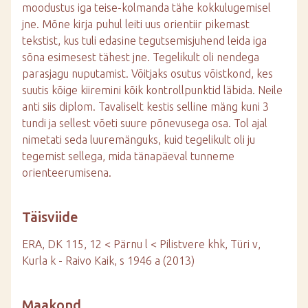
moodustus iga teise-kolmanda tähe kokkulugemisel
jne. Mõne kirja puhul leiti uus orientiir pikemast
tekstist, kus tuli edasine tegutsemisjuhend leida iga
sõna esimesest tähest jne. Tegelikult oli nendega
parasjagu nuputamist. Võitjaks osutus võistkond, kes
suutis kõige kiiremini kõik kontrollpunktid läbida. Neile
anti siis diplom. Tavaliselt kestis selline mäng kuni 3
tundi ja sellest võeti suure põnevusega osa. Tol ajal
nimetati seda luuremänguks, kuid tegelikult oli ju
tegemist sellega, mida tänapäeval tunneme
orienteerumisena.
Täisviide
ERA, DK 115, 12 < Pärnu l < Pilistvere khk, Türi v,
Kurla k - Raivo Kaik, s 1946 a (2013)
Maakond