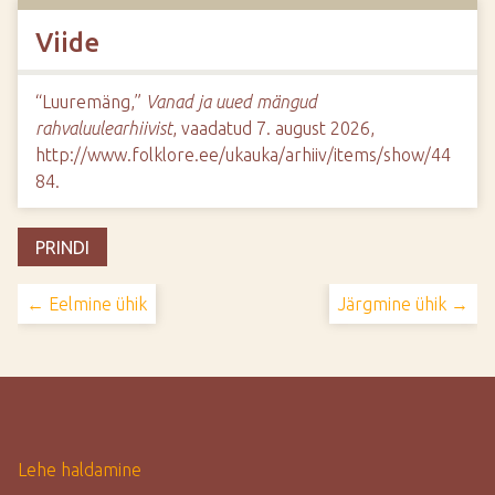
Viide
“Luuremäng,”
Vanad ja uued mängud
rahvaluulearhiivist
, vaadatud 7. august 2026,
http://www.folklore.ee/ukauka/arhiiv/items/show/44
84
.
PRINDI
← Eelmine ühik
Järgmine ühik →
Lehe haldamine