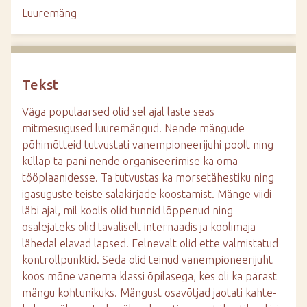
d
Luuremäng
e
Tekst
Väga populaarsed olid sel ajal laste seas
mitmesugused luuremängud. Nende mängude
põhimõtteid tutvustati vanempioneerijuhi poolt ning
küllap ta pani nende organiseerimise ka oma
tööplaanidesse. Ta tutvustas ka morsetähestiku ning
igasuguste teiste salakirjade koostamist. Mänge viidi
läbi ajal, mil koolis olid tunnid lõppenud ning
osalejateks olid tavaliselt internaadis ja koolimaja
lähedal elavad lapsed. Eelnevalt olid ette valmistatud
kontrollpunktid. Seda olid teinud vanempioneerijuht
koos mõne vanema klassi õpilasega, kes oli ka pärast
mängu kohtunikuks. Mängust osavõtjad jaotati kahte-