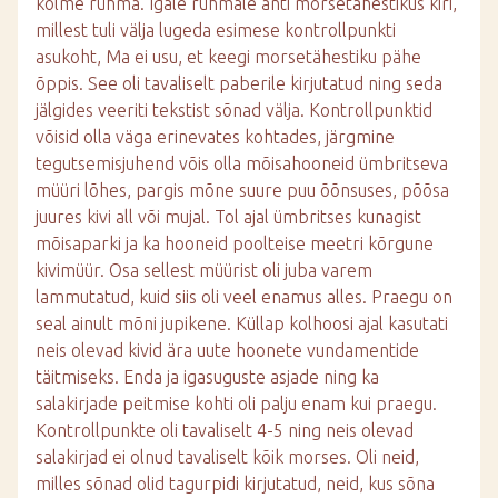
kolme rühma. Igale rühmale anti morsetähestikus kiri,
millest tuli välja lugeda esimese kontrollpunkti
asukoht, Ma ei usu, et keegi morsetähestiku pähe
õppis. See oli tavaliselt paberile kirjutatud ning seda
jälgides veeriti tekstist sõnad välja. Kontrollpunktid
võisid olla väga erinevates kohtades, järgmine
tegutsemisjuhend võis olla mõisahooneid ümbritseva
müüri lõhes, pargis mõne suure puu õõnsuses, põõsa
juures kivi all või mujal. Tol ajal ümbritses kunagist
mõisaparki ja ka hooneid poolteise meetri kõrgune
kivimüür. Osa sellest müürist oli juba varem
lammutatud, kuid siis oli veel enamus alles. Praegu on
seal ainult mõni jupikene. Küllap kolhoosi ajal kasutati
neis olevad kivid ära uute hoonete vundamentide
täitmiseks. Enda ja igasuguste asjade ning ka
salakirjade peitmise kohti oli palju enam kui praegu.
Kontrollpunkte oli tavaliselt 4-5 ning neis olevad
salakirjad ei olnud tavaliselt kõik morses. Oli neid,
milles sõnad olid tagurpidi kirjutatud, neid, kus sõna