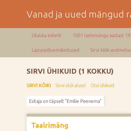
M
i
Vanad ja uued mängud ra
n
e
p
Ukauka esileht
1001 lastemängu aastast 1
e
a
Lapsepõlvemälestused
Sirvi kõiki andmebaa
m
i
s
SIRVI ÜHIKUID (1 KOKKU)
e
s
SIRVI KÕIKI
Sirvi sildi alusel
Otsi ühikuid
i
s
Esitaja on täpselt "Emilie Peenema"
u
j
u
u
Taalrimäng
r