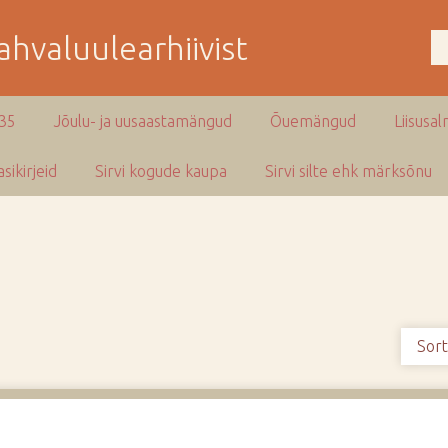
hvaluulearhiivist
935
Jõulu- ja uusaastamängud
Õuemängud
Liisusal
sikirjeid
Sirvi kogude kaupa
Sirvi silte ehk märksõnu
Sort