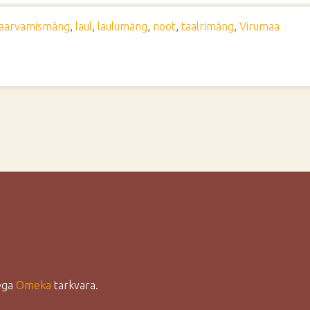
raarvamismäng
,
laul
,
laulumäng
,
noot
,
taalrimäng
,
Virumaa
lega
Omeka
tarkvara.