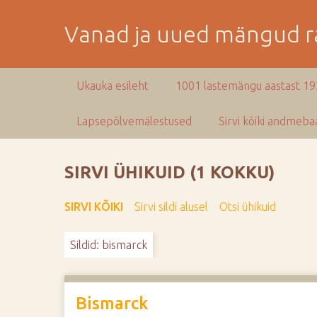
M
i
Vanad ja uued mängud ra
n
e
p
Ukauka esileht
1001 lastemängu aastast 1
e
a
Lapsepõlvemälestused
Sirvi kõiki andmebaa
m
i
s
SIRVI ÜHIKUID (1 KOKKU)
e
s
SIRVI KÕIKI
Sirvi sildi alusel
Otsi ühikuid
i
s
Sildid: bismarck
u
j
u
u
Bismarck
r