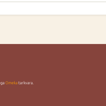
lega
Omeka
tarkvara.