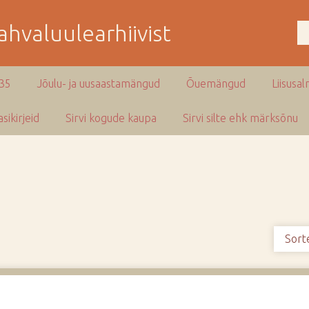
hvaluulearhiivist
935
Jõulu- ja uusaastamängud
Õuemängud
Liisusal
sikirjeid
Sirvi kogude kaupa
Sirvi silte ehk märksõnu
Sort