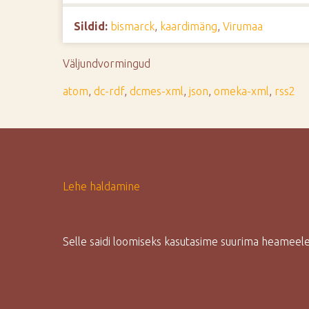
d
Sildid:
bismarck
,
kaardimäng
,
Virumaa
e
Väljundvormingud
atom
,
dc-rdf
,
dcmes-xml
,
json
,
omeka-xml
,
rss2
Lehe haldamine
Selle saidi loomiseks kasutasime suurima heamee