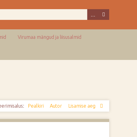
mid
Virumaa mängud ja liisusalmid
eerimisalus:
Pealkiri
Autor
Lisamise aeg