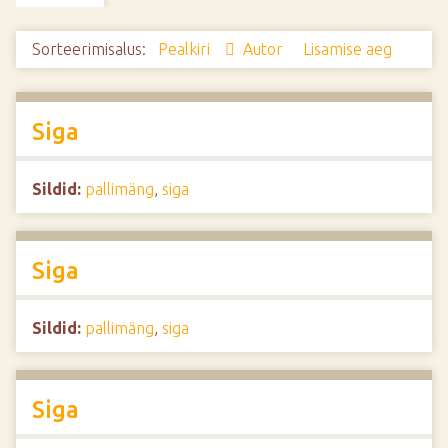
d
e
Sorteerimisalus:
Pealkiri
Autor
Lisamise aeg
Siga
Sildid:
pallimäng
,
siga
Siga
Sildid:
pallimäng
,
siga
Siga