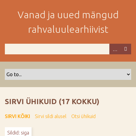
M
i
Vanad ja uued mängud
n
e
rahvaluulearhiivist
p
e
a
m
i
s
e
s
i
s
SIRVI ÜHIKUID (17 KOKKU)
u
j
SIRVI KÕIKI
Sirvi sildi alusel
Otsi ühikuid
u
u
Sildid: siga
r