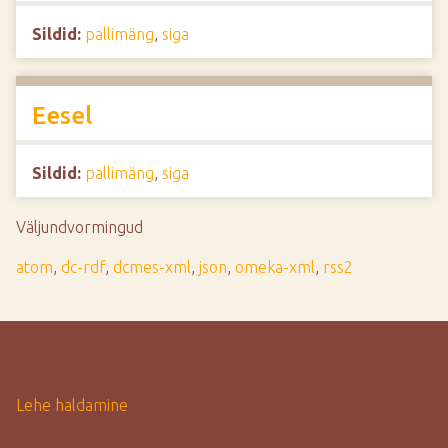
Sildid:
pallimäng
,
siga
Eesel
Sildid:
pallimäng
,
siga
Väljundvormingud
atom
,
dc-rdf
,
dcmes-xml
,
json
,
omeka-xml
,
rss2
Lehe haldamine