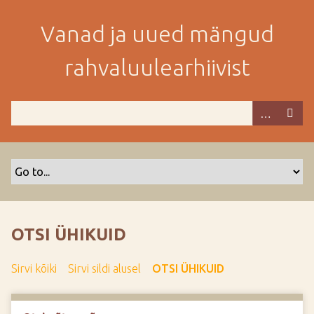
M
i
Vanad ja uued mängud
n
e
rahvaluulearhiivist
p
e
a
m
i
s
e
s
i
s
OTSI ÜHIKUID
u
j
Sirvi kõiki
Sirvi sildi alusel
OTSI ÜHIKUID
u
u
r