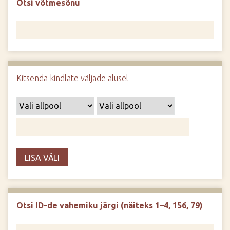
Otsi võtmesõnu
d
e
Kitsenda kindlate väljade alusel
LISA VÄLI
Otsi ID-de vahemiku järgi (näiteks 1–4, 156, 79)