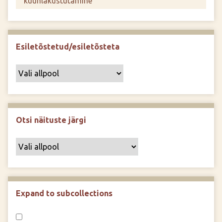
Esiletõstetud/esiletõsteta
Otsi näituste järgi
Expand to subcollections