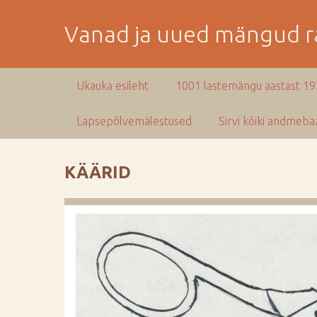
M
i
Vanad ja uued mängud ra
n
e
p
Ukauka esileht
1001 lastemängu aastast 1
e
a
Lapsepõlvemälestused
Sirvi kõiki andmebaa
m
i
s
KÄÄRID
e
s
i
s
u
j
u
u
r