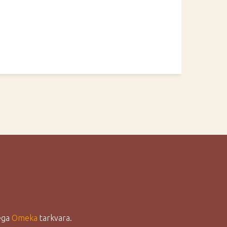
lega
Omeka
tarkvara.