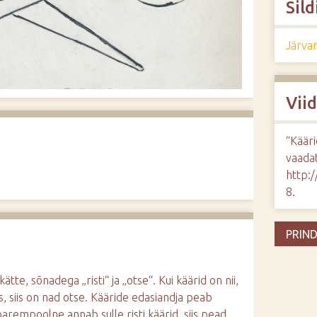
Sild
Järva
Vii
“Kääri
vaadat
http:
8
.
PRIND
ätte, sõnadega „risti“ ja „otse“. Kui käärid on nii,
os, siis on nad otse. Kääride edasiandja peab
parempoolne annab sulle risti käärid, siis pead