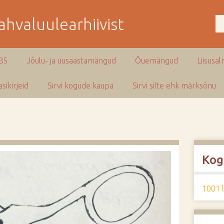
hvaluulearhiivist
935
Jõulu- ja uusaastamängud
Õuemängud
Liisusal
sikirjeid
Sirvi kogude kaupa
Sirvi silte ehk märksõnu
Kog
1001 