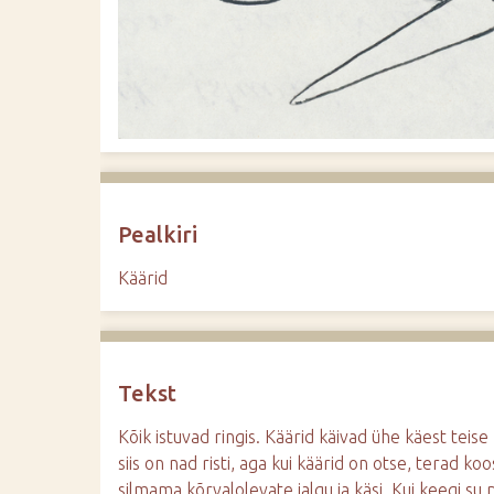
d
e
Pealkiri
Käärid
Tekst
Kõik istuvad ringis. Käärid käivad ühe käest teise k
siis on nad risti, aga kui käärid on otse, terad ko
silmama kõrvalolevate jalgu ja käsi. Kui keegi su 