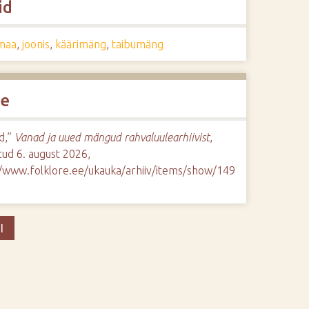
id
maa
,
joonis
,
käärimäng
,
taibumäng
de
d,”
Vanad ja uued mängud rahvaluulearhiivist
,
ud 6. august 2026,
//www.folklore.ee/ukauka/arhiiv/items/show/149
I