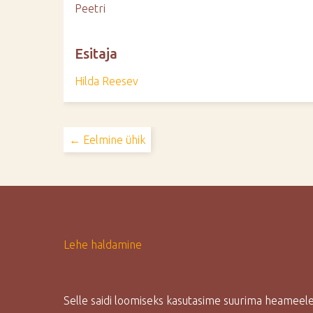
Peetri
Esitaja
Hilda Reesev
← Eelmine ühik
Lehe haldamine
Selle saidi loomiseks kasutasime suurima heamee