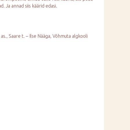
d. Ja annad siis käärid edasi.
i as., Saare t. – Ilse Nääga, Võhmuta algkooli