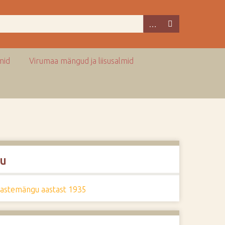
mid
Virumaa mängud ja liisusalmid
u
lastemängu aastast 1935