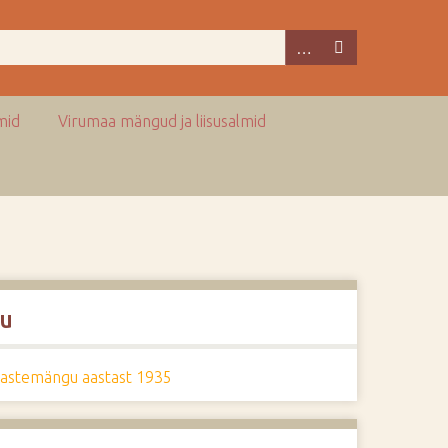
mid
Virumaa mängud ja liisusalmid
u
lastemängu aastast 1935