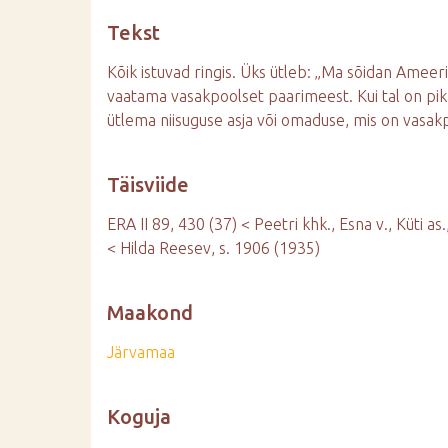
d
Tekst
e
Kõik istuvad ringis. Üks ütleb: „Ma sõidan Ameer
vaatama vasakpoolset paarimeest. Kui tal on pika
ütlema niisuguse asja või omaduse, mis on vasakp
Täisviide
ERA II 89, 430 (37) < Peetri khk., Esna v., Küti as
< Hilda Reesev, s. 1906 (1935)
Maakond
Järvamaa
Koguja