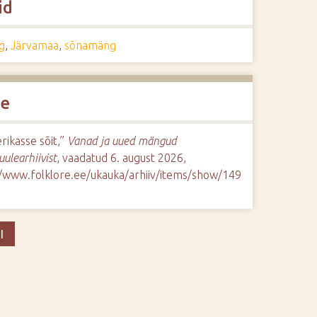
id
g
,
Järvamaa
,
sõnamäng
de
ikasse sõit,”
Vanad ja uued mängud
uulearhiivist
, vaadatud 6. august 2026,
//www.folklore.ee/ukauka/arhiiv/items/show/149
I