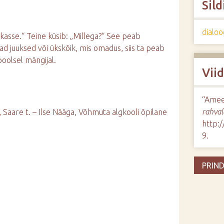
Sild
dialoo
ikasse.“ Teine küsib: „Millega?“ See peab
d juuksed või ükskõik, mis omadus, siis ta peab
oolsel mängijal.
Vii
“Ameer
rahval
., Saare t. – Ilse Nääga, Võhmuta algkooli õpilane
http:
9
.
PRIND