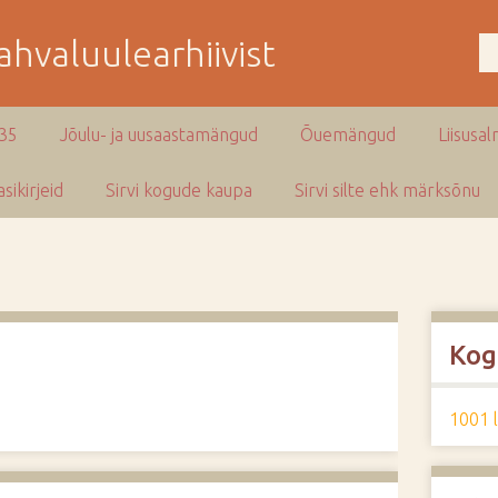
hvaluulearhiivist
935
Jõulu- ja uusaastamängud
Õuemängud
Liisusal
sikirjeid
Sirvi kogude kaupa
Sirvi silte ehk märksõnu
Kog
1001 