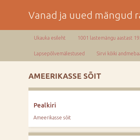
M
i
Vanad ja uued mängud ra
n
e
p
Ukauka esileht
1001 lastemängu aastast 1
e
a
Lapsepõlvemälestused
Sirvi kõiki andmebaa
m
i
s
AMEERIKASSE SÕIT
e
s
i
s
Pealkiri
u
j
Ameerikasse sõit
u
u
r