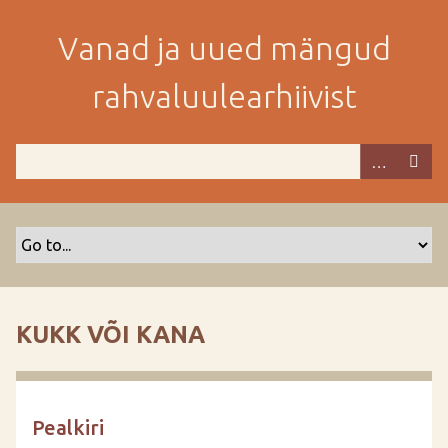
M
i
Vanad ja uued mängud
n
e
rahvaluulearhiivist
p
e
a
m
i
s
e
s
i
s
KUKK VÕI KANA
u
j
u
u
Pealkiri
r