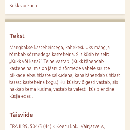
d
Kukk või kana
e
Tekst
Mängitakse kasteheintega, kahekesi. Üks mängija
tõmbab sõrmedega kasteheina. Siis küsib teiselt:
„Kukk või kana?“ Teine vastab. (Kukk tähendab
kasteheina, mis on jäänud sõrmede vahele suurte
pikkade ebaühtlaste salkudena, kana tähendab ühtlast
tasast kasteheina kogu.) Kui küsitav õigesti vastab, siis
hakkab tema küsima, vastab ta valesti, küsib endine
küsija edasi.
Täisviide
ERA II 89, 504/5 (44) < Koeru khk., Väinjärve v.,