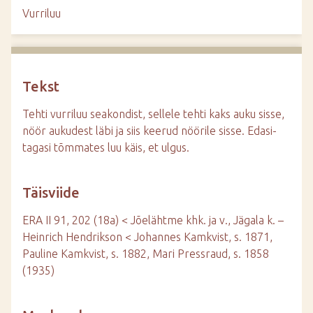
d
Vurriluu
e
Tekst
Tehti vurriluu seakondist, sellele tehti kaks auku sisse,
nöör aukudest läbi ja siis keerud nöörile sisse. Edasi-
tagasi tõmmates luu käis, et ulgus.
Täisviide
ERA II 91, 202 (18a) < Jõelähtme khk. ja v., Jägala k. –
Heinrich Hendrikson < Johannes Kamkvist, s. 1871,
Pauline Kamkvist, s. 1882, Mari Pressraud, s. 1858
(1935)